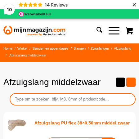
×
14
Reviews
10
Home
/
Winkel
/
Slangen en appendages
/
Slangen
/
Zuigslangen
/
Afzuigslang
/
Afzuigslang middelzwaar
Afzuigslang middelzwaar
Afzuigslang PU flex 38×0.50mm middel zwaar