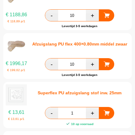
€
1188,86
€
118,89
p/1
Levertijd 3-5 werkdagen
Afzuigslang PU flex 400×0.80mm middel zwaar
€
1996,17
€
199,62
p/1
Levertijd 3-5 werkdagen
Superflex PU afzuigslang stof inw. 25mm
€
13,61
€
13,61
p/1
10 op voorraad