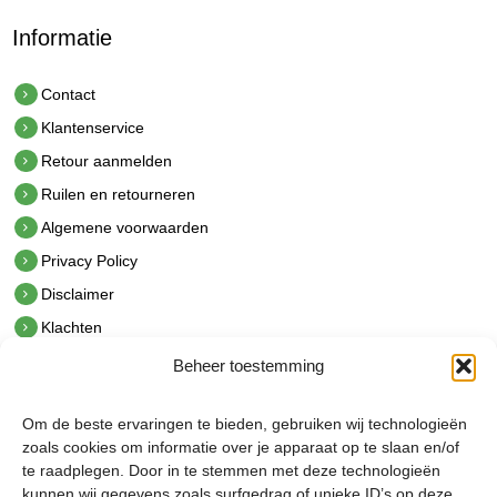
Informatie
Contact
Klantenservice
Retour aanmelden
Ruilen en retourneren
Algemene voorwaarden
Privacy Policy
Disclaimer
Klachten
Beheer toestemming
Contact
hetindustriehuis B.V.
Om de beste ervaringen te bieden, gebruiken wij technologieën
De Hoek 1 1601 MR Enkhuizen
zoals cookies om informatie over je apparaat op te slaan en/of
t.
0228 53 00 40
te raadplegen. Door in te stemmen met deze technologieën
e.
info@hetindustriehuis.com
kunnen wij gegevens zoals surfgedrag of unieke ID’s op deze