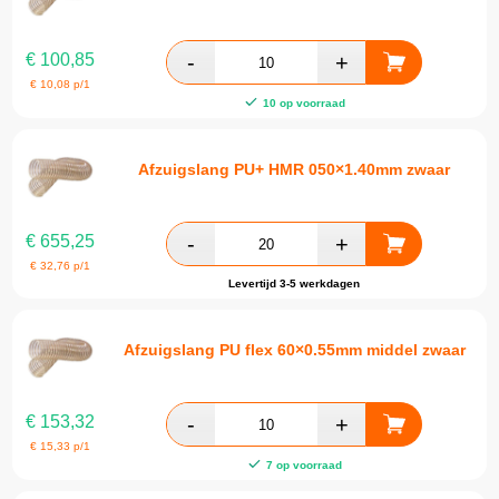
€
100,85
€
10,08
p/1
10 op voorraad
Afzuigslang PU+ HMR 050×1.40mm zwaar
€
655,25
€
32,76
p/1
Levertijd 3-5 werkdagen
Afzuigslang PU flex 60×0.55mm middel zwaar
€
153,32
€
15,33
p/1
7 op voorraad