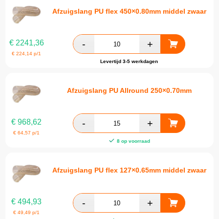
Afzuigslang PU flex 450×0.80mm middel zwaar
€
2241,36
€
224,14
p/1
Levertijd 3-5 werkdagen
Afzuigslang PU Allround 250×0.70mm
€
968,62
€
64,57
p/1
8 op voorraad
Afzuigslang PU flex 127×0.65mm middel zwaar
€
494,93
€
49,49
p/1