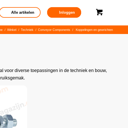
Alle artikelen
Inloggen
me
/
Winkel
/
Techniek
/
Conveyor Components
/
Koppelingen en gewrichten
al voor diverse toepassingen in de techniek en bouw,
bruiksgemak.