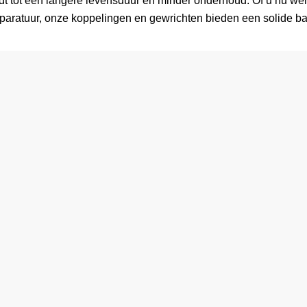
idt tot een langere levensduur en minder onderhoud. Of u nu wer
paratuur, onze koppelingen en gewrichten bieden een solide ba