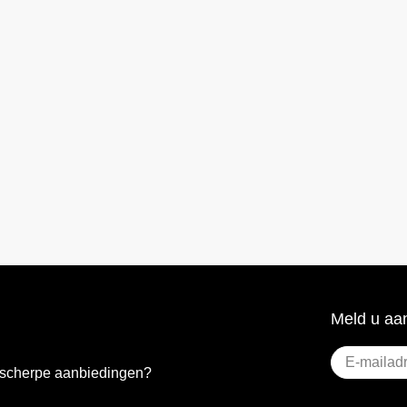
Meld u aan
E-
e scherpe aanbiedingen?
mailadres
(Vere