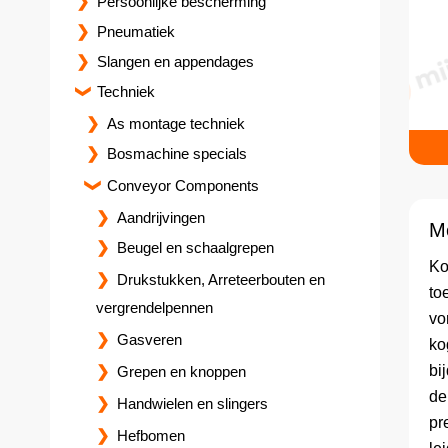
Persoonlijke bescherming
Pneumatiek
Slangen en appendages
Techniek
As montage techniek
Bosmachine specials
Conveyor Components
Aandrijvingen
M
Beugel en schaalgrepen
Ko
Drukstukken, Arreteerbouten en
to
vergrendelpennen
vo
Gasveren
ko
bi
Grepen en knoppen
de
Handwielen en slingers
pr
Hefbomen