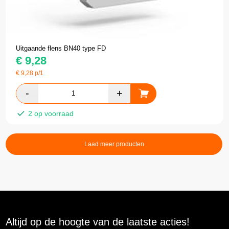
Uitgaande flens BN40 type FD
€
9,28
€
9,28
p/1
2 op voorraad
Laad meer producten
Altijd op de hoogte van de laatste acties!