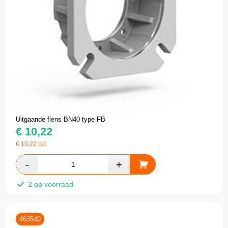
Uitgaande flens BN40 type FB
€
10,22
€
10,22
p/1
2 op voorraad
463540