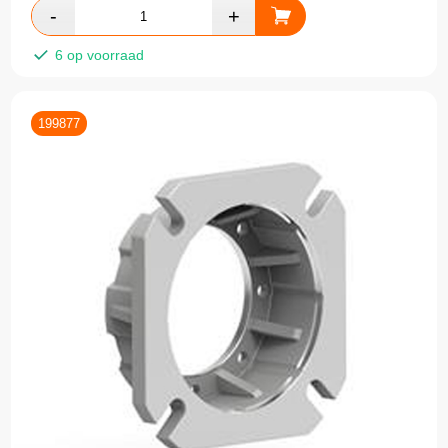
6 op voorraad
199877