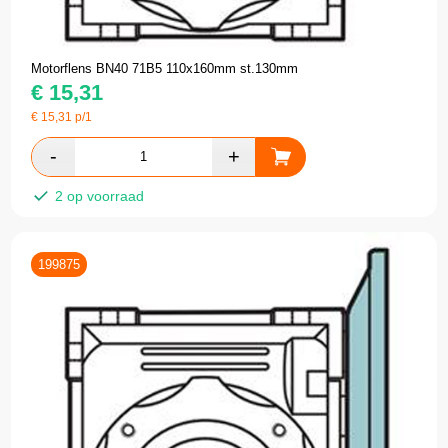
Motorflens BN40 71B5 110x160mm st.130mm
€
15,31
€
15,31
p/1
2 op voorraad
199875