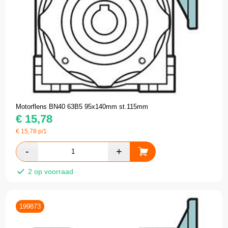
Motorflens BN40 63B5 95x140mm st.115mm
€
15,78
€
15,78
p/1
2 op voorraad
199873