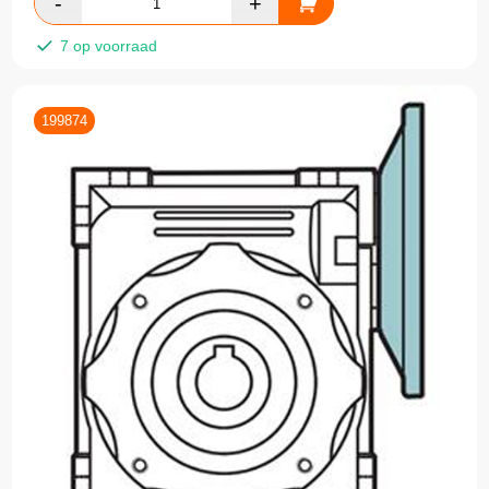
7 op voorraad
199874