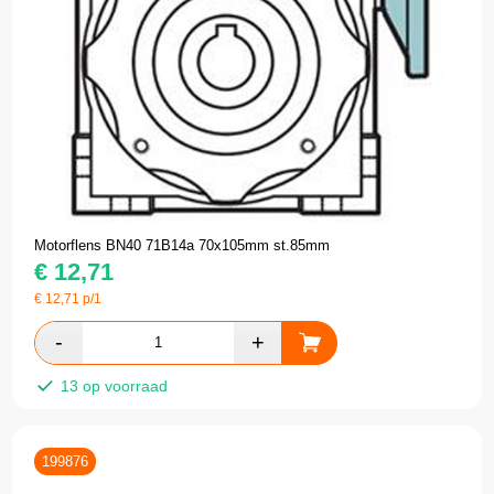
Motorflens BN40 71B14a 70x105mm st.85mm
€
12,71
€
12,71
p/1
13 op voorraad
199876