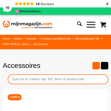
×
14
Reviews
10
Home
/
Winkel
/
Techniek
/
Gesloten aandrijftechniek
/
Wormwielkasten VK
/
WWR VP40 as 18mm
/
Accessoires
Accessoires
199864