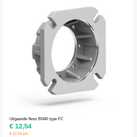
Uitgaande flens BN40 type FC
€
12,54
€
12,54
p/1