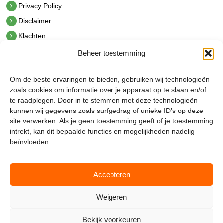
Privacy Policy
Disclaimer
Klachten
Beheer toestemming
Contact
hetindustriehuis B.V.
Om de beste ervaringen te bieden, gebruiken wij technologieën
De Hoek 1 1601 MR Enkhuizen
zoals cookies om informatie over je apparaat op te slaan en/of
t.
0228 53 00 40
te raadplegen. Door in te stemmen met deze technologieën
e.
info@hetindustriehuis.com
kunnen wij gegevens zoals surfgedrag of unieke ID’s op deze
KVK 51483904
site verwerken. Als je geen toestemming geeft of je toestemming
BTW NL850044522B01
intrekt, kan dit bepaalde functies en mogelijkheden nadelig
beïnvloeden.
Accepteren
Weigeren
Bekijk voorkeuren