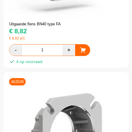
Uitgaande flens BN40 type FA
€
8,82
€
8,82
p/1
4 op voorraad
463539