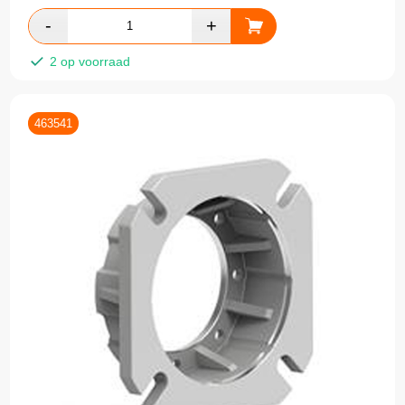
2 op voorraad
463541