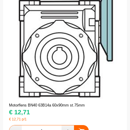
Motorflens BN40 63B14a 60x90mm st.75mm
€
12,71
€
12,71
p/1