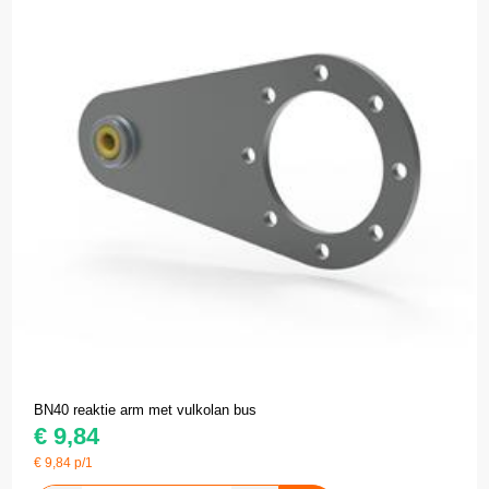
BN40 reaktie arm met vulkolan bus
€
9,84
€
9,84
p/1