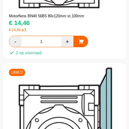
Motorflens BN40 56B5 80x120mm st.100mm
€
14,46
€
14,46
p/1
2 op voorraad
199872