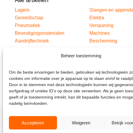
Alle artikelen
Lagers
Slangen en append
Gereedschap
Elektra
Pneumatiek
Verspaning
Bevestigingsmaterialen
Machines
Aandrijftechniek
Bescherming
Beheer toestemming
Om de beste ervaringen te bieden, gebruiken wij technologieën z
cookies om informatie over je apparaat op te slaan en/of te raadp
Door in te stemmen met deze technologieën kunnen wij gegevens
surfgedrag of unieke ID’s op deze site verwerken. Als je geen to
geeft of je toestemming intrekt, kan dit bepaalde functies en moge
nadelig beïnvloeden.
Accepteren
Weigeren
Bekijk voo