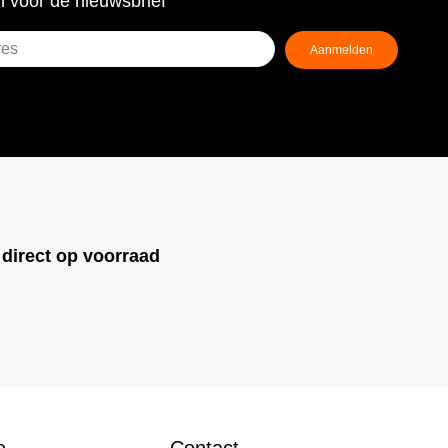
 voor de nieuwsbrief
Aanmelden
ist)
!
direct op voorraad