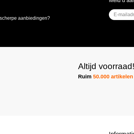
Meld u aan
E-
e scherpe aanbiedingen?
mailadres
(Vere
Altijd voorraad
Ruim
50.000 artikelen