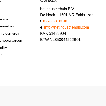
e
Contact
hetindustriehuis B.V.
De Hoek 1 1601 MR Enkhuizen
ervice
t.
0228 53 00 40
aanmelden
e.
info@hetindustriehuis.com
KVK 51483904
n retourneren
BTW NL850044522B01
e voorwaarden
olicy
er