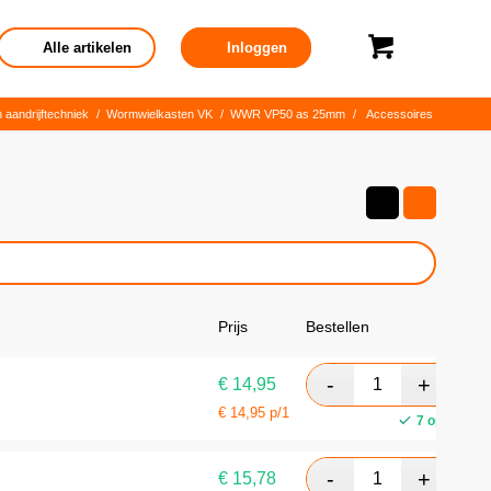
Alle artikelen
Inloggen
 aandrijftechniek
/
Wormwielkasten VK
/
WWR VP50 as 25mm
/
Accessoires
Prijs
Bestellen
€
14,95
€
14,95
p/1
7 op voorra
€
15,78