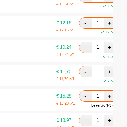
€
15,31
p/1
1 op voorra
€
12,16
€
12,16
p/1
12 op voorra
€
10,24
€
10,24
p/1
4 op voorra
€
11,70
€
11,70
p/1
2 op voorra
€
15,28
€
15,28
p/1
Levertijd 3-5 werkdag
€
13,97