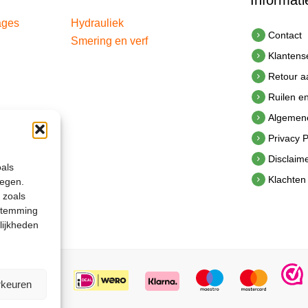
Informati
ages
Hydrauliek
Contact
Smering en verf
Klantens
Retour 
Ruilen e
Algemen
Privacy P
Disclaim
oals
Klachten
legen.
 zoals
estemming
lijkheden
rkeuren