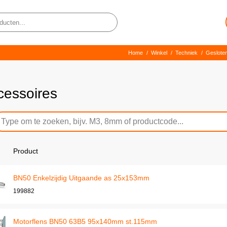
Home
/
Winkel
/
Techniek
/
Gesloten
cessoires
Product
BN50 Enkelzijdig Uitgaande as 25x153mm
199882
Motorflens BN50 63B5 95x140mm st.115mm