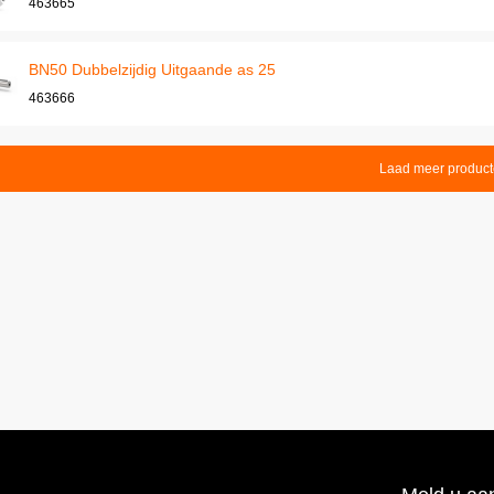
463665
BN50 Dubbelzijdig Uitgaande as 25
463666
Laad meer produc