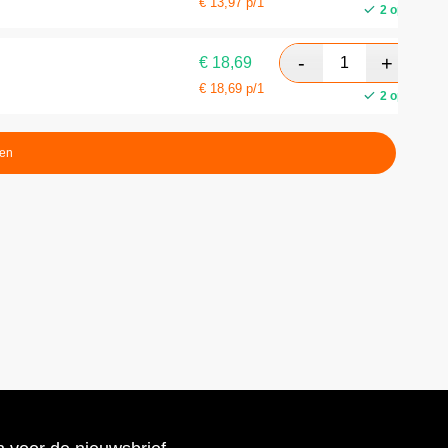
€
13,97
p/1
2 op voorra
€
18,69
€
18,69
p/1
2 op voorra
ten