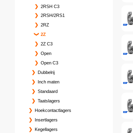
2RSH C3
2RSH/2RS1
2RZ
2Z
2Z C3
Open
Open C3
Dubbelrij
Inch maten
Standaard
Taatslagers
Hoekcontactlagers
Insertlagers
Kegellagers