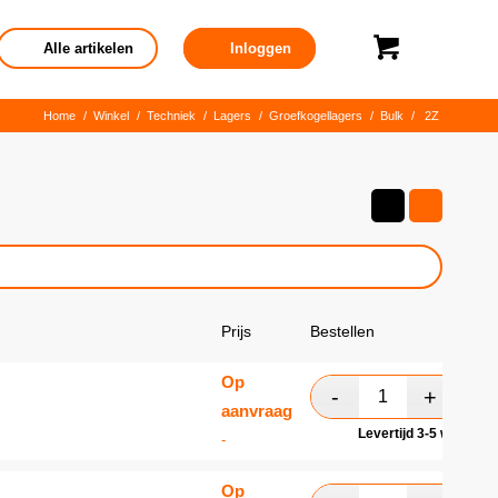
Alle artikelen
Inloggen
Home
/
Winkel
/
Techniek
/
Lagers
/
Groefkogellagers
/
Bulk
/
2Z
Prijs
Bestellen
Op
aanvraag
Levertijd 3-5 werkdag
-
Op