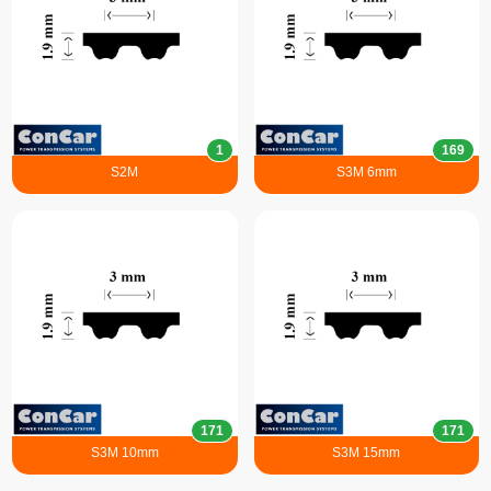
1
169
S2M
S3M 6mm
171
171
S3M 10mm
S3M 15mm