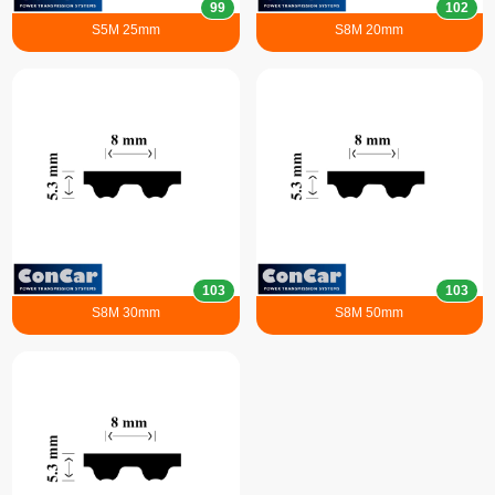
99
102
S5M 25mm
S8M 20mm
103
103
S8M 30mm
S8M 50mm