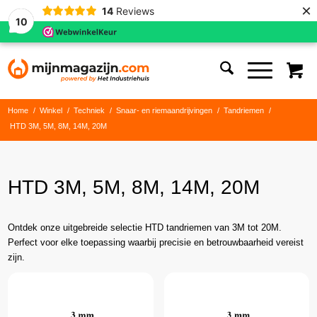
×
14
Reviews
10
Home
/
Winkel
/
Techniek
/
Snaar- en riemaandrijvingen
/
Tandriemen
/
HTD 3M, 5M, 8M, 14M, 20M
HTD 3M, 5M, 8M, 14M, 20M
Ontdek onze uitgebreide selectie HTD tandriemen van 3M tot 20M.
Perfect voor elke toepassing waarbij precisie en betrouwbaarheid vereist
zijn.