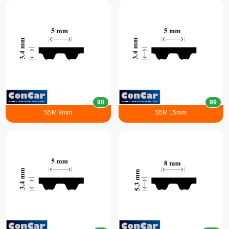
98
99
S5M 9mm
S5M 15mm