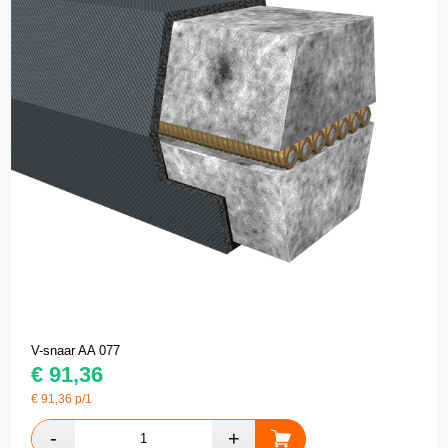
V-snaar AA 077
€
91,36
€
91,36
p/1