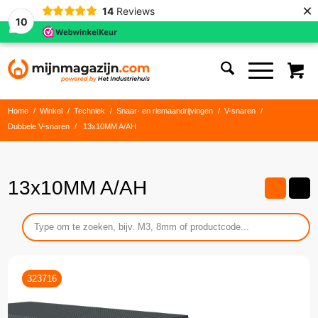
×
14
Reviews
10
Home
/
Winkel
/
Techniek
/
Snaar- en riemaandrijvingen
/
V-snaren
/
Dubbele V-snaren
/
13x10MM A/AH
13x10MM A/AH
323716