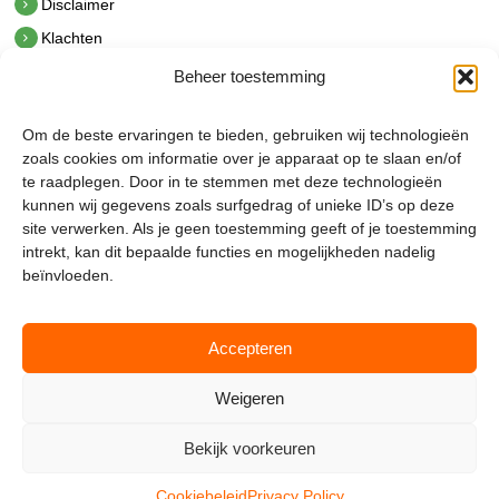
Disclaimer
Klachten
Beheer toestemming
Contact
hetindustriehuis B.V.
Om de beste ervaringen te bieden, gebruiken wij technologieën
De Hoek 1 1601 MR Enkhuizen
zoals cookies om informatie over je apparaat op te slaan en/of
t.
0228 53 00 40
te raadplegen. Door in te stemmen met deze technologieën
e.
info@hetindustriehuis.com
kunnen wij gegevens zoals surfgedrag of unieke ID’s op deze
KVK 51483904
site verwerken. Als je geen toestemming geeft of je toestemming
BTW NL850044522B01
intrekt, kan dit bepaalde functies en mogelijkheden nadelig
beïnvloeden.
Accepteren
Weigeren
Bekijk voorkeuren
Mijnmagazijn.com © 2026 |
Cookie Policy
|
Admin
Cookiebeleid
Privacy Policy