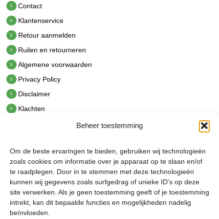
Contact
Klantenservice
Retour aanmelden
Ruilen en retourneren
Algemene voorwaarden
Privacy Policy
Disclaimer
Klachten
Beheer toestemming
Contact
hetindustriehuis B.V.
Om de beste ervaringen te bieden, gebruiken wij technologieën
De Hoek 1 1601 MR Enkhuizen
zoals cookies om informatie over je apparaat op te slaan en/of
t.
0228 53 00 40
te raadplegen. Door in te stemmen met deze technologieën
e.
info@hetindustriehuis.com
kunnen wij gegevens zoals surfgedrag of unieke ID’s op deze
KVK 51483904
site verwerken. Als je geen toestemming geeft of je toestemming
BTW NL850044522B01
intrekt, kan dit bepaalde functies en mogelijkheden nadelig
beïnvloeden.