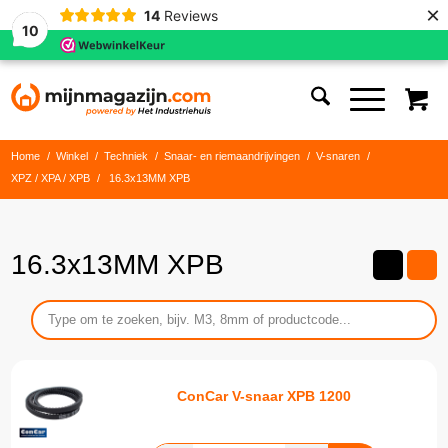
×
14
Reviews
10
Home
/
Winkel
/
Techniek
/
Snaar- en riemaandrijvingen
/
V-snaren
/
XPZ / XPA / XPB
/
16.3x13MM XPB
16.3x13MM XPB
ConCar V-snaar XPB 1200