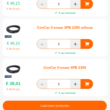
€
48,15
€
48,15
p/1
4 op voorraad
ConCar V-snaar XPB 2285 uitloop
€
48,10
€
48,10
p/1
2 op voorraad
ConCar V-snaar XPB 2300
€
38,01
€
38,01
p/1
4 op voorraad
Laad meer producten