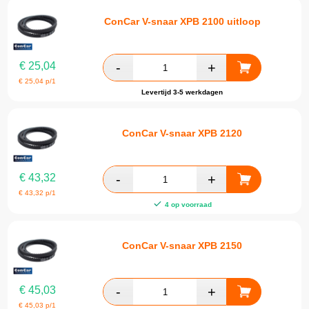
ConCar V-snaar XPB 2100 uitloop
€
25,04
€
25,04
p/1
Levertijd 3-5 werkdagen
ConCar V-snaar XPB 2120
€
43,32
€
43,32
p/1
4 op voorraad
ConCar V-snaar XPB 2150
€
45,03
€
45,03
p/1