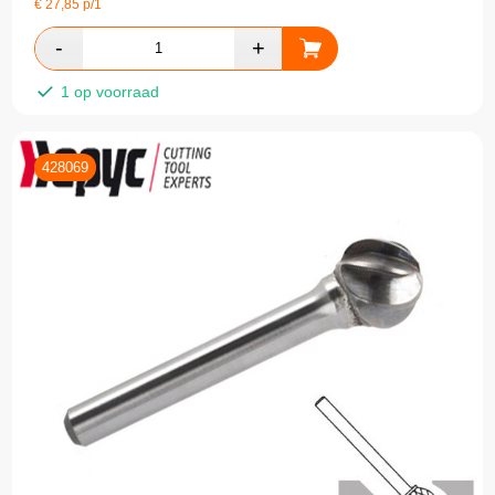
€
27,85
p/1
1 op voorraad
428069