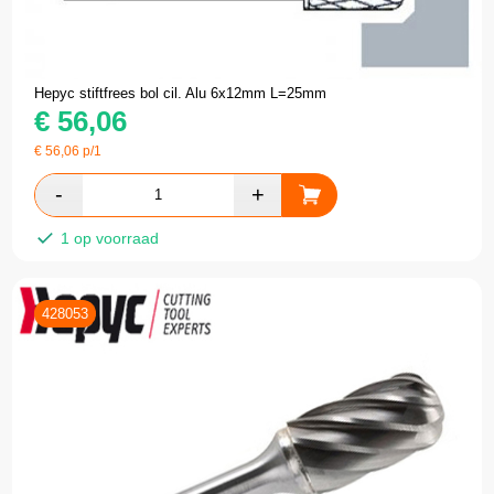
Hepyc stiftfrees bol cil. Alu 6x12mm L=25mm
€
56,06
€
56,06
p/1
1 op voorraad
428053