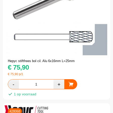
Hepyc stiftfrees bol cil. Alu 6x16mm L=25mm
€
75,90
€
75,90
p/1
1 op voorraad
428068