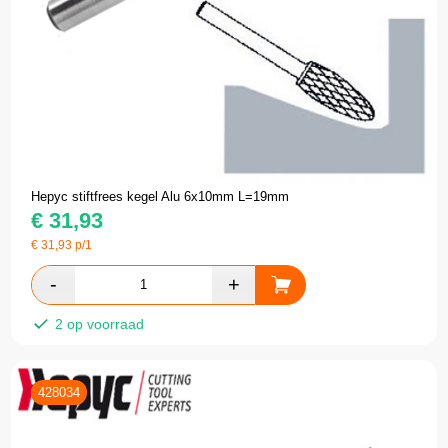
Hepyc stiftfrees kegel Alu 6x10mm L=19mm
€
31,93
€
31,93
p/1
2 op voorraad
428034