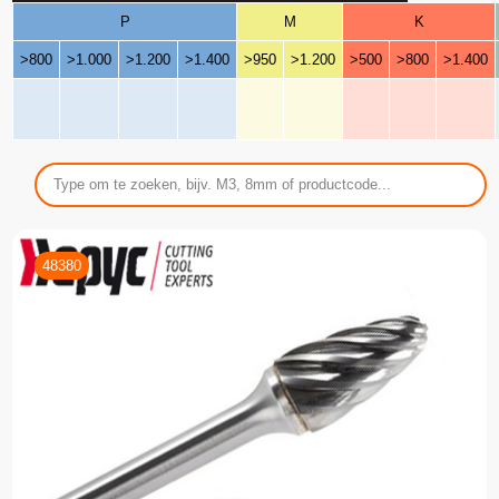
P
M
K
>800
>1.000
>1.200
>1.400
>950
>1.200
>500
>800
>1.400
48380