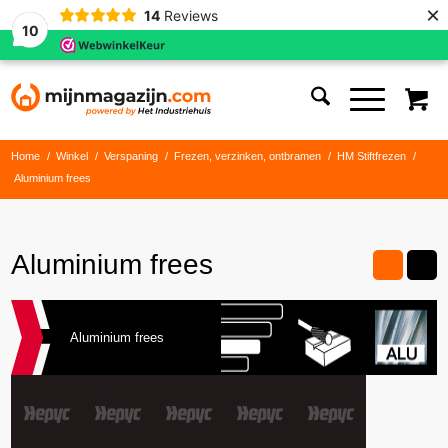
×
14
Reviews
10
Home
/
Winkel
/
Verspaning
/
Frezen, verzinken, ontbramen
/
HM Stiftfrezen
/
Aluminium frees
Aluminium frees
Aluminium frees