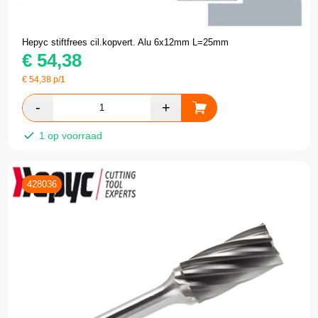
Hepyc stiftfrees cil.kopvert. Alu 6x12mm L=25mm
€
54,38
€
54,38
p/1
1 op voorraad
428036