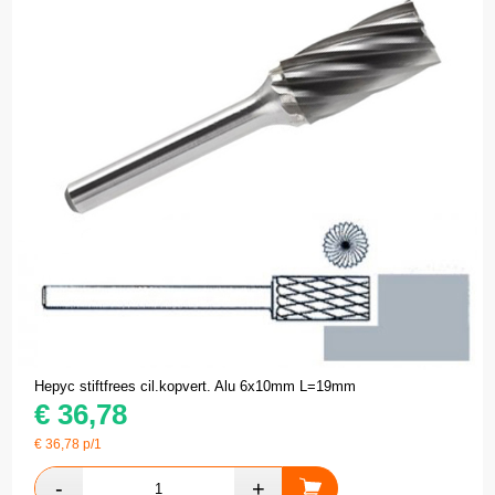
Hepyc stiftfrees cil.kopvert. Alu 6x10mm L=19mm
€
36,78
€
36,78
p/1