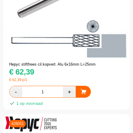
Hepyc stiftfrees cil.kopvert. Alu 6x16mm L=25mm
€
62,39
€
62,39
p/1
1 op voorraad
428051