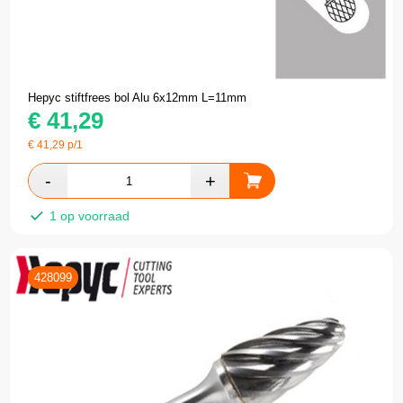
Hepyc stiftfrees bol Alu 6x12mm L=11mm
€
41,29
€
41,29
p/1
1 op voorraad
428099