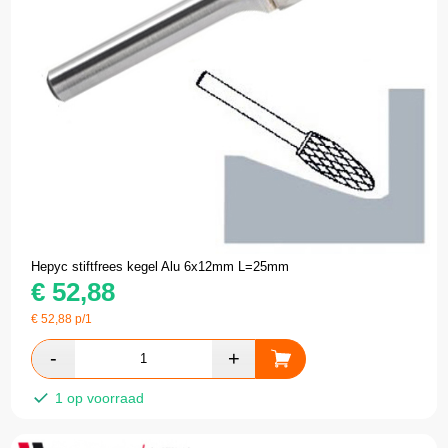
Hepyc stiftfrees kegel Alu 6x12mm L=25mm
€
52,88
€
52,88
p/1
1 op voorraad