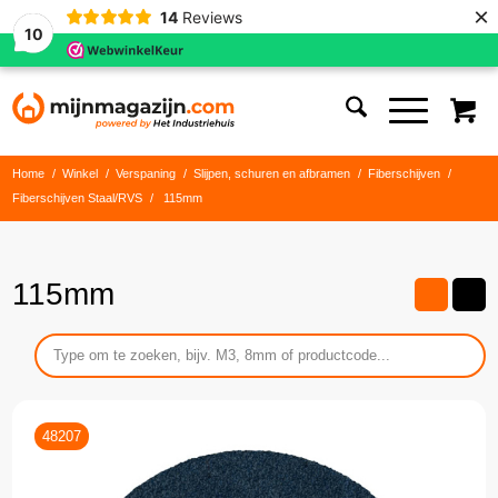
×
14
Reviews
10
Home
/
Winkel
/
Verspaning
/
Slijpen, schuren en afbramen
/
Fiberschijven
/
Fiberschijven Staal/RVS
/
115mm
115mm
48207