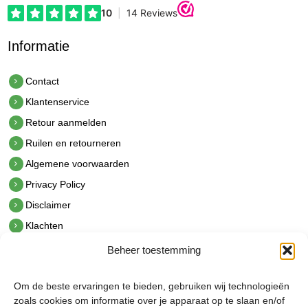
Informatie
Contact
Klantenservice
Retour aanmelden
Ruilen en retourneren
Algemene voorwaarden
Privacy Policy
Disclaimer
Klachten
Beheer toestemming
Contact
hetindustriehuis B.V.
Om de beste ervaringen te bieden, gebruiken wij technologieën
De Hoek 1 1601 MR Enkhuizen
zoals cookies om informatie over je apparaat op te slaan en/of