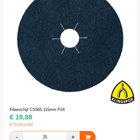
Fiberschijf CS565 115mm P24
€
18,88
€
75,51
p/100