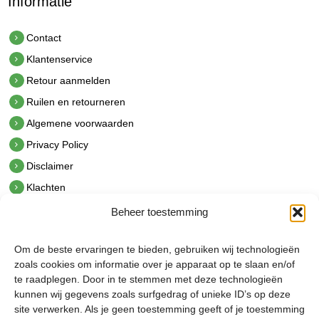
Informatie
Contact
Klantenservice
Retour aanmelden
Ruilen en retourneren
Algemene voorwaarden
Privacy Policy
Disclaimer
Klachten
Beheer toestemming
Contact
hetindustriehuis B.V.
Om de beste ervaringen te bieden, gebruiken wij technologieën
De Hoek 1 1601 MR Enkhuizen
zoals cookies om informatie over je apparaat op te slaan en/of
t.
0228 53 00 40
te raadplegen. Door in te stemmen met deze technologieën
e.
info@hetindustriehuis.com
kunnen wij gegevens zoals surfgedrag of unieke ID’s op deze
KVK 51483904
site verwerken. Als je geen toestemming geeft of je toestemming