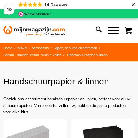
×
14
Reviews
10
Home
/
Winkel
/
Verspaning
/
Slijpen, schuren en afbramen
/
Schuur-: banden, linnen, rollen & vellen
/
Handschuurpapier & linnen
Handschuurpapier & linnen
Ontdek ons assortiment handschuurpapier en linnen, perfect voor al uw
schuurprojecten. Van rollen tot vellen, wij hebben de juiste producten
voor elke klus.