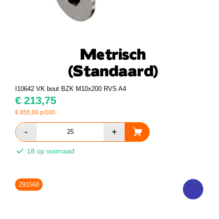
I10642 VK bout BZK M10x200 RVS A4
€
213,75
€
855,00
p/100
18 op voorraad
291568