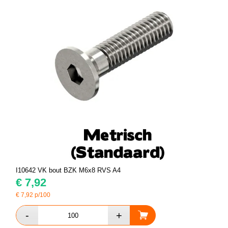
I10642 VK bout BZK M6x8 RVS A4
€
7,92
€
7,92
p/100