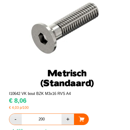
I10642 VK bout BZK M3x16 RVS A4
€
8,06
€
4,03
p/100