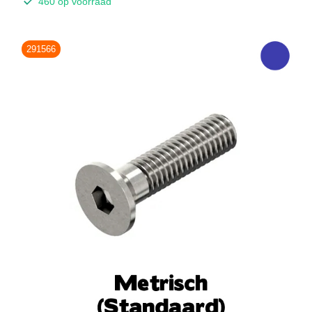
460 op voorraad
291566