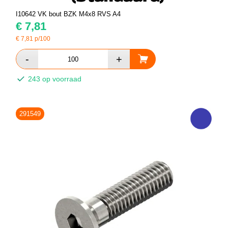
I10642 VK bout BZK M4x8 RVS A4
€
7,81
€
7,81
p/100
243 op voorraad
291549