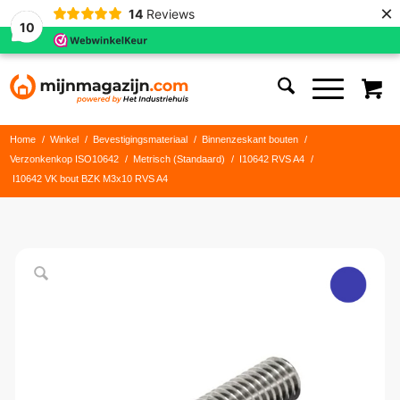
×
14
Reviews
10
Home
/
Winkel
/
Bevestigingsmateriaal
/
Binnenzeskant bouten
/
Verzonkenkop ISO10642
/
Metrisch (Standaard)
/
I10642 RVS A4
/
I10642 VK bout BZK M3x10 RVS A4