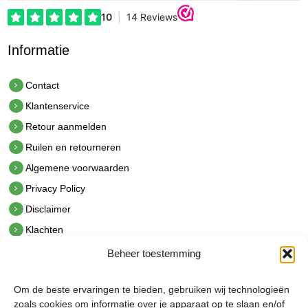
Informatie
Contact
Klantenservice
Retour aanmelden
Ruilen en retourneren
Algemene voorwaarden
Privacy Policy
Disclaimer
Klachten
Beheer toestemming
Contact
hetindustriehuis B.V.
Om de beste ervaringen te bieden, gebruiken wij technologieën
De Hoek 1 1601 MR Enkhuizen
zoals cookies om informatie over je apparaat op te slaan en/of