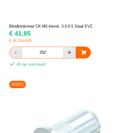
Blindklinkmoer CK M5 klemb. 3.0-5.5 Staal EVZ
€
41,85
€
16,74
p/100
45 op voorraad
287821