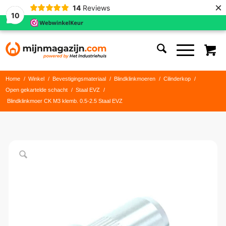
×
14
Reviews
10
Home
/
Winkel
/
Bevestigingsmateriaal
/
Blindklinkmoeren
/
Cilinderkop
/
Open gekartelde schacht
/
Staal EVZ
/
Blindklinkmoer CK M3 klemb. 0.5-2.5 Staal EVZ