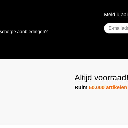
Meld u aan
E-
e scherpe aanbiedingen?
mailadres
(Vereist)
Altijd voorraad
Ruim
50.000 artikelen