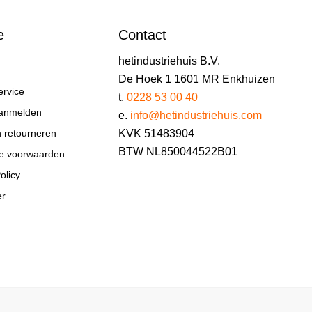
e
Contact
hetindustriehuis B.V.
De Hoek 1 1601 MR Enkhuizen
ervice
t.
0228 53 00 40
aanmelden
e.
info@hetindustriehuis.com
KVK 51483904
n retourneren
BTW NL850044522B01
e voorwaarden
olicy
er