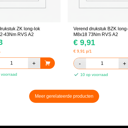
rukstuk ZK long-lok
Verend drukstuk BZK long-
22-43Nm RVS A2
M8x18 73Nm RVS A2
€
9,91
3
1
€
9,91
p/1
 voorraad
10 op voorraad
Meer gerelateerde producten