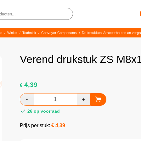
e
/
Winkel
/
Techniek
/
Conveyor Components
/
Drukstukken, Arreteerbouten en verg
Verend drukstuk ZS M8x
4,39
€
26 op voorraad
Prijs per stuk:
€
4,39