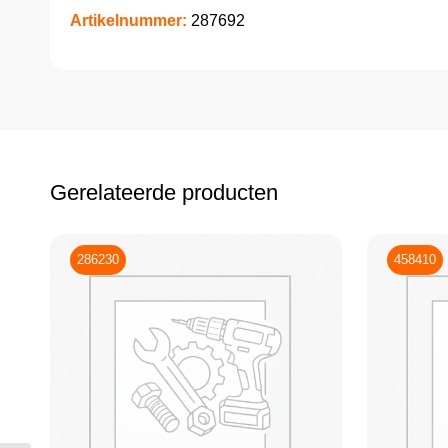
Artikelnummer:
287692
Gerelateerde producten
286230
458410