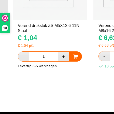
Blindklinkmoer CK M5
klemb.3.0-5.5 RVS A2
Verend drukstuk ZS M5X12 6-11N
Verend d
10
Staal
M8x16 
€
1,04
€
6,6
€
6,63
p/
€
1,04
p/1
Levertijd 3-5 werkdagen
10 op