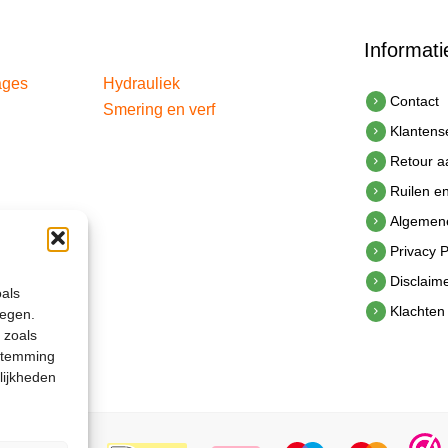
Informati
ages
Hydrauliek
Contact
Smering en verf
Klantens
Retour 
Ruilen e
Algemen
Privacy P
Disclaim
oals
Klachten
legen.
 zoals
estemming
lijkheden