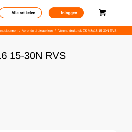
Alle artikelen
Inloggen
rendelpennen
/
Verende drukstukken
/
Verend drukstuk ZS M8x16 15-30N RVS
16 15-30N RVS