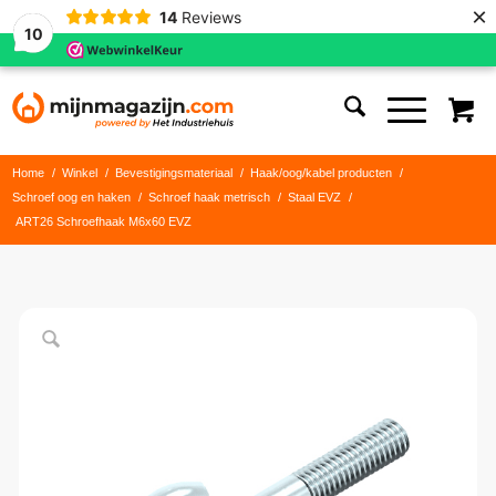
×
14
Reviews
10
Home
/
Winkel
/
Bevestigingsmateriaal
/
Haak/oog/kabel producten
/
Schroef oog en haken
/
Schroef haak metrisch
/
Staal EVZ
/
ART26 Schroefhaak M6x60 EVZ