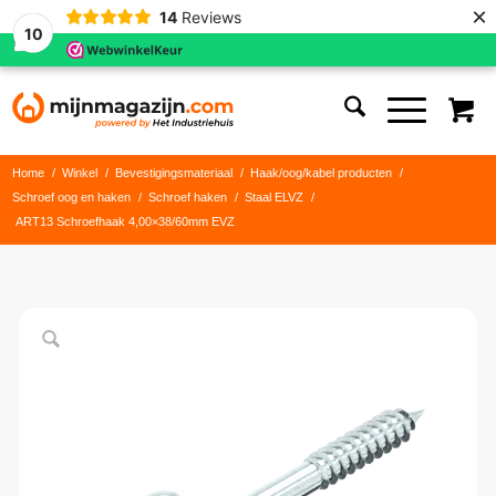
×
14
Reviews
10
Home
/
Winkel
/
Bevestigingsmateriaal
/
Haak/oog/kabel producten
/
Schroef oog en haken
/
Schroef haken
/
Staal ELVZ
/
ART13 Schroefhaak 4,00×38/60mm EVZ