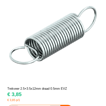
Trekveer 2.5×3.5x12mm draad 0.5mm EVZ
€
3,85
€
3,85
p/1