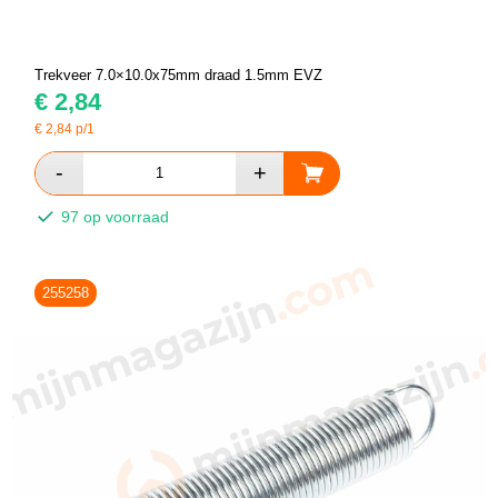
Trekveer 7.0×10.0x75mm draad 1.5mm EVZ
€
2,84
€
2,84
p/1
97 op voorraad
255258