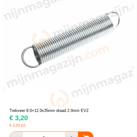
Trekveer 8.0×12.0x35mm draad 2.0mm EVZ
€
3,20
€
3,20
p/1