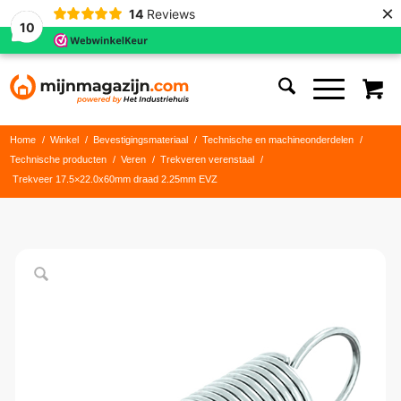
×
14
Reviews
10
Home
/
Winkel
/
Bevestigingsmateriaal
/
Technische en machineonderdelen
/
Technische producten
/
Veren
/
Trekveren verenstaal
/
Trekveer 17.5×22.0x60mm draad 2.25mm EVZ