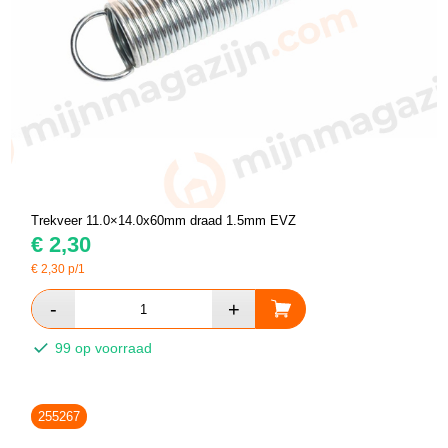
Trekveer 11.0×14.0x60mm draad 1.5mm EVZ
€
2,30
€
2,30
p/1
99 op voorraad
255267