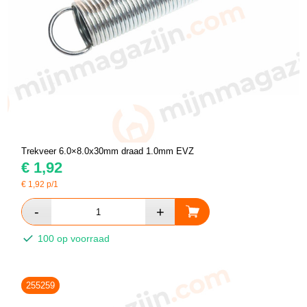
Trekveer 6.0×8.0x30mm draad 1.0mm EVZ
€
1,92
€
1,92
p/1
100 op voorraad
255259