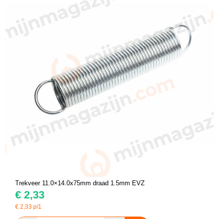
Trekveer 11.0×14.0x75mm draad 1.5mm EVZ
€
2,33
€
2,33
p/1