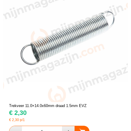
Trekveer 11.0×14.0x60mm draad 1.5mm EVZ
€
2,30
€
2,30
p/1