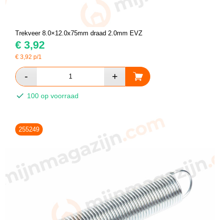
Trekveer 8.0×12.0x75mm draad 2.0mm EVZ
€
3,92
€
3,92
p/1
100 op voorraad
255249