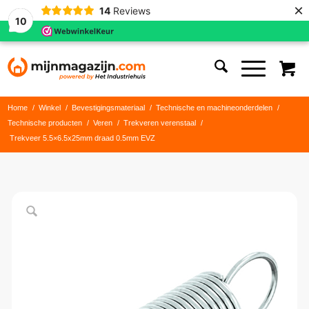
×
14
Reviews
10
Home
/
Winkel
/
Bevestigingsmateriaal
/
Technische en machineonderdelen
/
Technische producten
/
Veren
/
Trekveren verenstaal
/
Trekveer 5.5×6.5x25mm draad 0.5mm EVZ