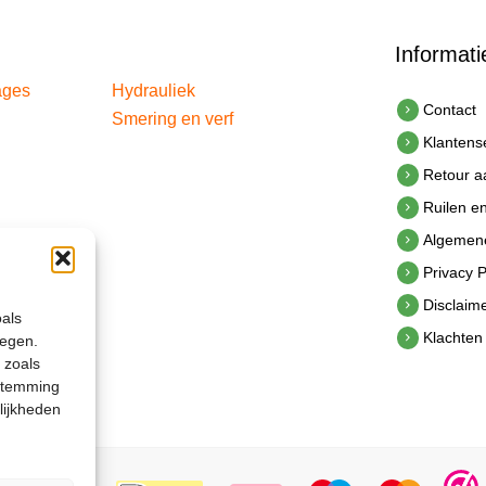
Informati
ages
Hydrauliek
Contact
Smering en verf
Klantens
Retour 
Ruilen e
Algemen
Privacy P
Disclaim
oals
Klachten
legen.
 zoals
estemming
lijkheden