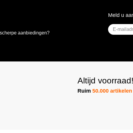
Meld u aan
E-
e scherpe aanbiedingen?
mailadres
(Vere
Altijd voorraad
Ruim
50.000 artikelen