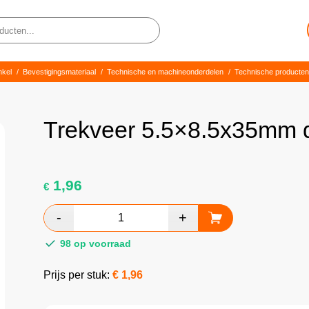
nkel
/
Bevestigingsmateriaal
/
Technische en machineonderdelen
/
Technische producten
Trekveer 5.5×8.5x35mm
1,96
€
98 op voorraad
Prijs per stuk:
€
1,96