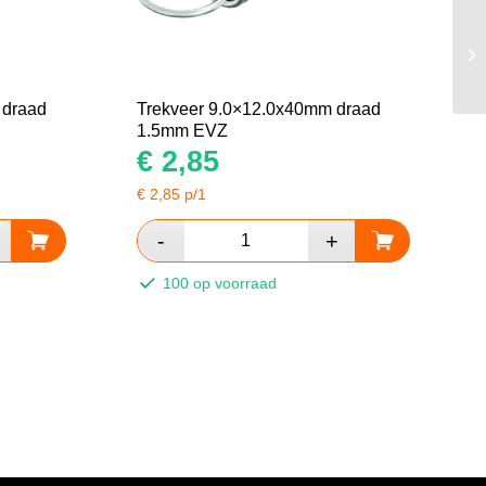
 draad
Trekveer 9.0×12.0x40mm draad
1.5mm EVZ
€
2,85
€
2,85
p/1
100 op voorraad