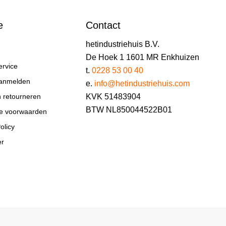
e
Contact
hetindustriehuis B.V.
De Hoek 1 1601 MR Enkhuizen
ervice
t.
0228 53 00 40
aanmelden
e.
info@hetindustriehuis.com
KVK 51483904
n retourneren
BTW NL850044522B01
e voorwaarden
olicy
er