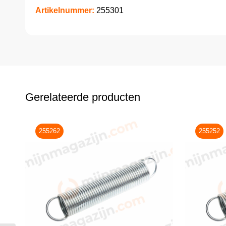
Artikelnummer:
255301
Gerelateerde producten
255262
255252