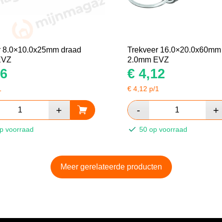
r 8.0×10.0x25mm draad
Trekveer 16.0×20.0x60mm
EVZ
2.0mm EVZ
6
€
4,12
1
€
4,12
p/1
p voorraad
50 op voorraad
Meer gerelateerde producten