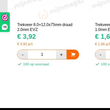
Trekveer
5.5×8.5x25mm draad
1.5mm EVZ
Trekveer 8.0×12.0x75mm draad
Trekvee
10
2.0mm EVZ
1.0mm 
€
3,92
€
1,6
€
3,92
p/1
€
1,66
p/
100 op voorraad
100 o