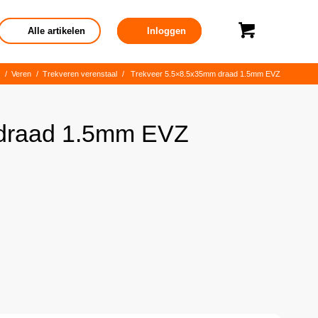
Alle artikelen
Inloggen
/
Veren
/
Trekveren verenstaal
/
Trekveer 5.5×8.5x35mm draad 1.5mm EVZ
 draad 1.5mm EVZ