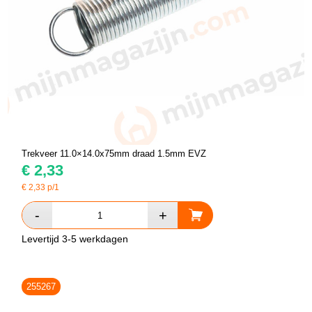
Trekveer 11.0×14.0x75mm draad 1.5mm EVZ
€
2,33
€
2,33
p/1
Levertijd 3-5 werkdagen
255267