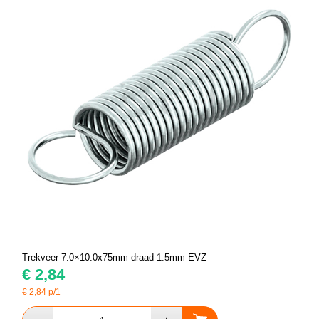
Trekveer 7.0×10.0x75mm draad 1.5mm EVZ
€
2,84
€
2,84
p/1