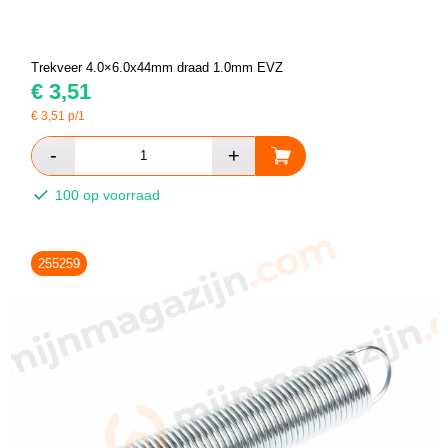
Trekveer 4.0×6.0x44mm draad 1.0mm EVZ
€
3,51
€
3,51
p/1
100 op voorraad
255259