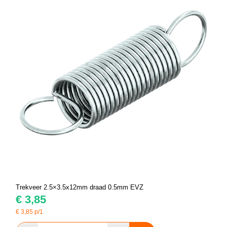
Trekveer 2.5×3.5x12mm draad 0.5mm EVZ
€
3,85
€
3,85
p/1