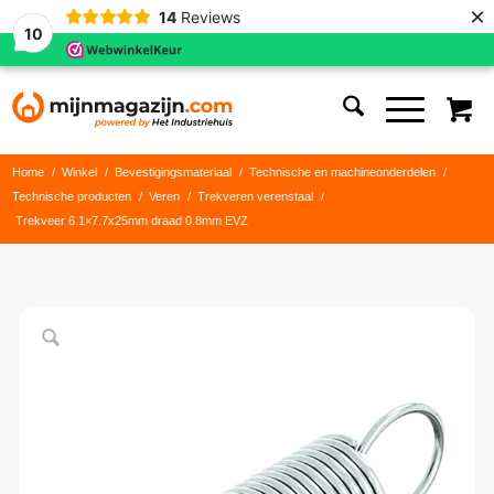
×
14
Reviews
10
Home
/
Winkel
/
Bevestigingsmateriaal
/
Technische en machineonderdelen
/
Technische producten
/
Veren
/
Trekveren verenstaal
/
Trekveer 6.1×7.7x25mm draad 0.8mm EVZ