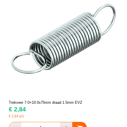
Trekveer 7.0×10.0x75mm draad 1.5mm EVZ
€
2,84
€
2,84
p/1