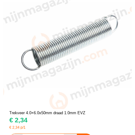
Trekveer 4.0×6.0x50mm draad 1.0mm EVZ
€
2,34
€
2,34
p/1