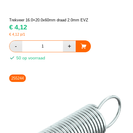
Trekveer 16.0×20.0x60mm draad 2.0mm EVZ
€
4,12
€
4,12
p/1
50 op voorraad
255244