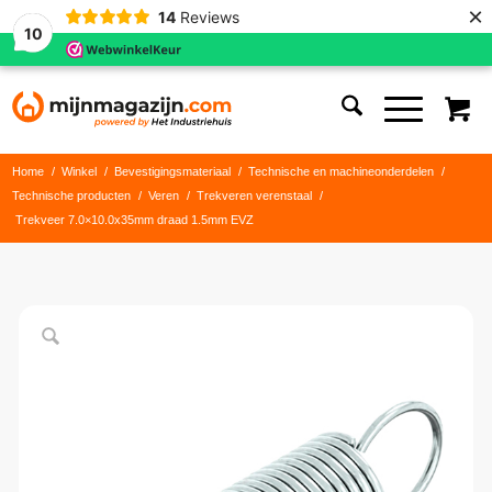
×
14
Reviews
10
Home
/
Winkel
/
Bevestigingsmateriaal
/
Technische en machineonderdelen
/
Technische producten
/
Veren
/
Trekveren verenstaal
/
Trekveer 7.0×10.0x35mm draad 1.5mm EVZ