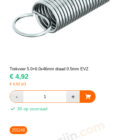
Trekveer 5.0×6.0x46mm draad 0.5mm EVZ
€
4,92
€
4,92
p/1
30 op voorraad
255248