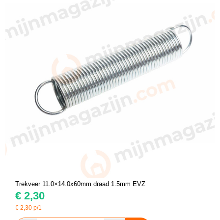
Trekveer 11.0×14.0x60mm draad 1.5mm EVZ
€
2,30
€
2,30
p/1