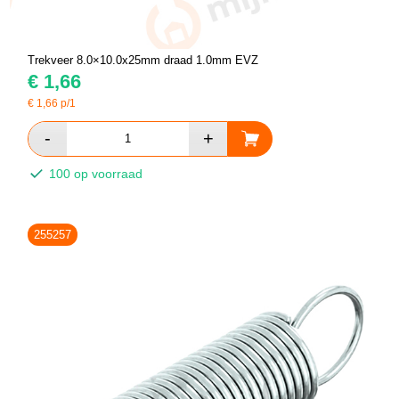
Trekveer 8.0×10.0x25mm draad 1.0mm EVZ
€
1,66
€
1,66
p/1
100 op voorraad
255257