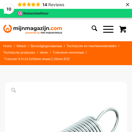
×
14
Reviews
10
Home
/
Winkel
/
Bevestigingsmateriaal
/
Technische en machineonderdelen
/
Technische producten
/
Veren
/
Trekveren verenstaal
/
Trekveer 9.5×14.0x50mm draad 2.25mm EVZ