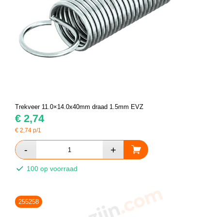
Trekveer 11.0×14.0x40mm draad 1.5mm EVZ
€
2,74
€
2,74
p/1
100 op voorraad
255258