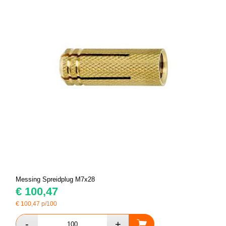
Messing Spreidplug M7x28
€
100,47
€
100,47
p/100