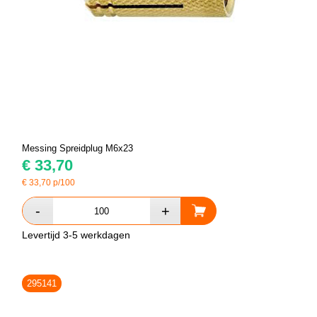
Messing Spreidplug M6x23
€
33,70
€
33,70
p/100
Levertijd 3-5 werkdagen
295141