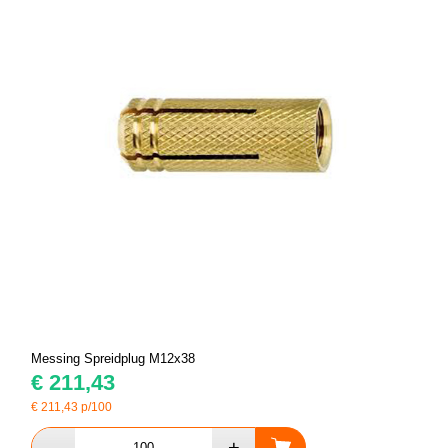
Messing Spreidplug M12x38
€
211,43
€
211,43
p/100