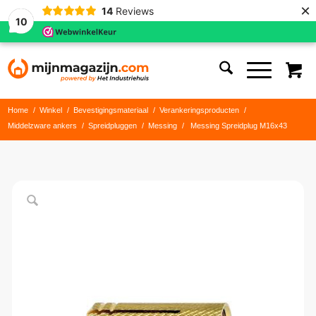
×
14
Reviews
10
Home
/
Winkel
/
Bevestigingsmateriaal
/
Verankeringsproducten
/
Middelzware ankers
/
Spreidpluggen
/
Messing
/
Messing Spreidplug M16x43