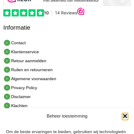
Informatie
Contact
Klantenservice
Retour aanmelden
Ruilen en retourneren
Algemene voorwaarden
Privacy Policy
Disclaimer
Klachten
Beheer toestemming
Contact
hetindustriehuis B.V.
Om de beste ervaringen te bieden, gebruiken wij technologieën