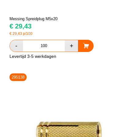
Messing Spreidplug M5x20
€
29,43
€
29,43
p/100
Levertijd 3-5 werkdagen
295138