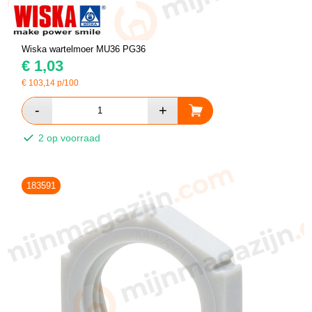
Wiska wartelmoer MU36 PG36
€
1,03
€
103,14
p/100
2 op voorraad
183591