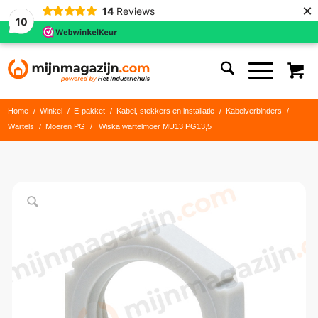
×
14
Reviews
10
Home
/
Winkel
/
E-pakket
/
Kabel, stekkers en installatie
/
Kabelverbinders
/
Wartels
/
Moeren PG
/
Wiska wartelmoer MU13 PG13,5