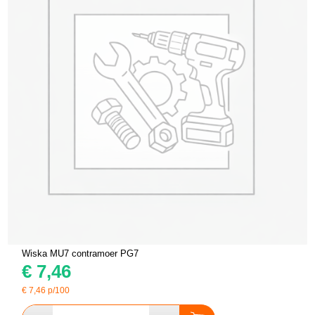
Wiska MU7 contramoer PG7
€
7,46
€
7,46
p/100