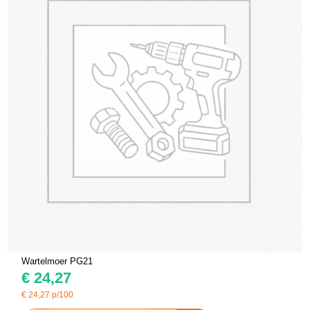
Wartelmoer PG21
€
24,27
€
24,27
p/100