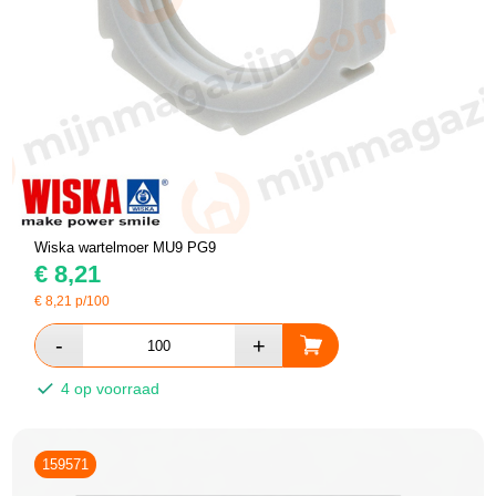
Wiska wartelmoer MU9 PG9
€
8,21
€
8,21
p/100
4 op voorraad
159571