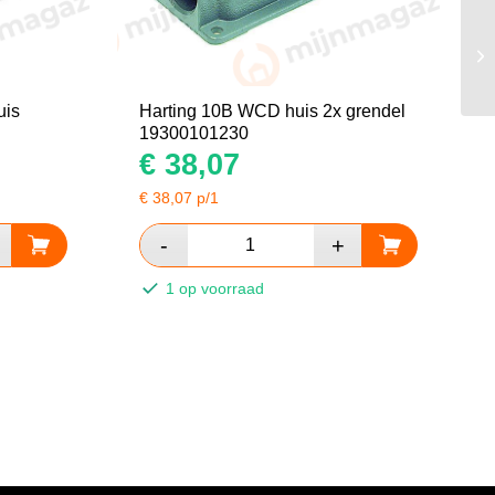
uis
Harting 10B WCD huis 2x grendel
19300101230
€
38,07
€
38,07
p/1
1 op voorraad