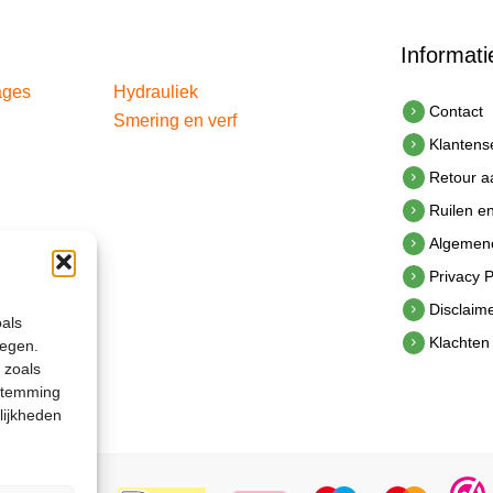
Informati
ages
Hydrauliek
Contact
Smering en verf
Klantens
Retour 
Ruilen e
Algemen
Privacy P
Disclaim
oals
Klachten
legen.
 zoals
estemming
lijkheden