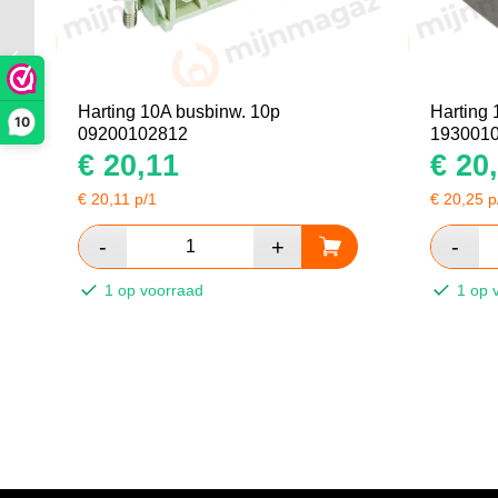
Harting 6B aanbouwhuis
09300060302
Harting 10A busbinw. 10p
Harting 
10
09200102812
193001
€
20,11
€
20,
€
20,11
p/1
€
20,25
p
1 op voorraad
1 op 