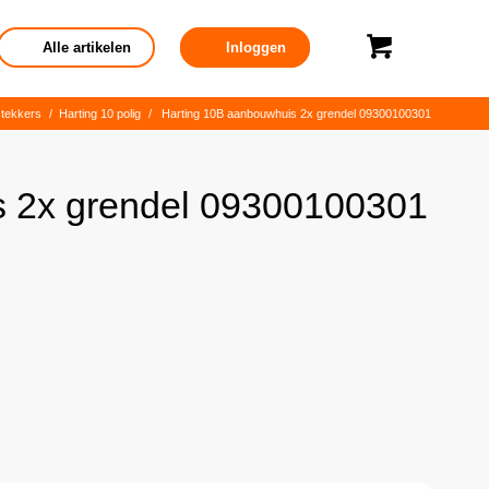
Alle artikelen
Inloggen
stekkers
/
Harting 10 polig
/
Harting 10B aanbouwhuis 2x grendel 09300100301
s 2x grendel 09300100301