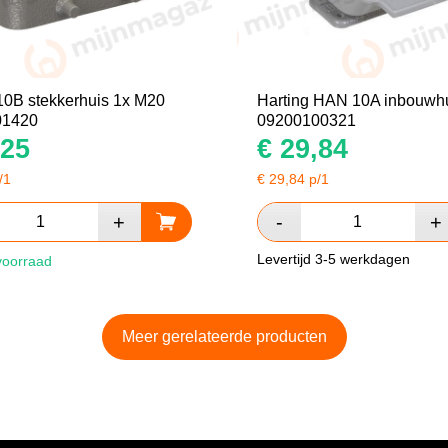
10B stekkerhuis 1x M20
Harting HAN 10A inbouwh
01420
09200100321
25
€
29,84
/1
€
29,84
p/1
Levertijd 3-5 werkdagen
voorraad
Meer gerelateerde producten