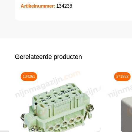
Artikelnummer:
134238
Gerelateerde producten
134261
371932