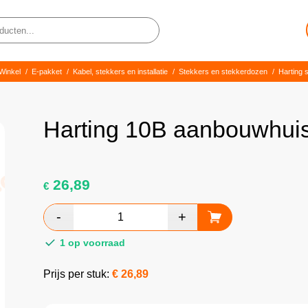
Winkel
/
E-pakket
/
Kabel, stekkers en installatie
/
Stekkers en stekkerdozen
/
Harting 
Harting 10B aanbouwhui
26,89
€
1 op voorraad
Prijs per stuk:
€
26,89