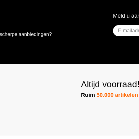
Meld u aan
E-
e scherpe aanbiedingen?
mailadres
(Vereist)
Altijd voorraad
Ruim
50.000 artikelen