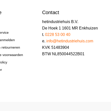
e
Contact
hetindustriehuis B.V.
De Hoek 1 1601 MR Enkhuizen
ervice
t.
0228 53 00 40
aanmelden
e.
info@hetindustriehuis.com
KVK 51483904
n retourneren
BTW NL850044522B01
e voorwaarden
olicy
er