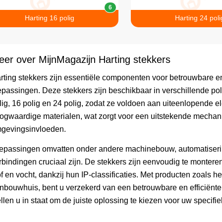
6
Harting 16 polig
Harting 24 poli
er over MijnMagazijn Harting stekkers
rting stekkers zijn essentiële componenten voor betrouwbare en
epassingen. Deze stekkers zijn beschikbaar in verschillende pole
lig, 16 polig en 24 polig, zodat ze voldoen aan uiteenlopende ele
ogwaardige materialen, wat zorgt voor een uitstekende mechanis
gevingsinvloeden.
epassingen omvatten onder andere machinebouw, automatiserin
rbindingen cruciaal zijn. De stekkers zijn eenvoudig te monte
of en vocht, dankzij hun IP-classificaties. Met producten zoals
nbouwhuis, bent u verzekerd van een betrouwbare en efficiënte a
ellen u in staat om de juiste oplossing te kiezen voor uw specifi