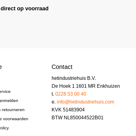
direct op voorraad
e
Contact
hetindustriehuis B.V.
De Hoek 1 1601 MR Enkhuizen
ervice
t.
0228 53 00 40
aanmelden
e.
info@hetindustriehuis.com
KVK 51483904
n retourneren
BTW NL850044522B01
e voorwaarden
olicy