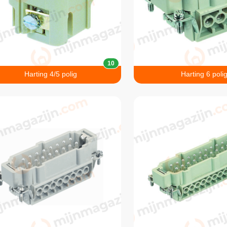
10
Harting 4/5 polig
Harting 6 poli