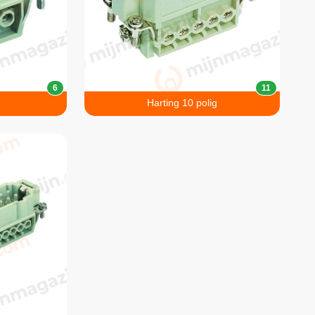
6
11
g
Harting 10 polig