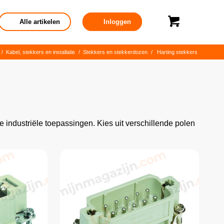
Alle artikelen
Inloggen
/
Kabel, stekkers en installatie
/
Stekkers en stekkerdozen
/
Harting stekkers
e industriële toepassingen. Kies uit verschillende polen