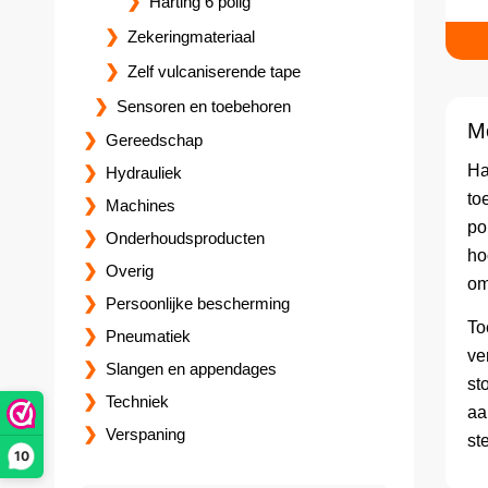
Harting 6 polig
Zekeringmateriaal
Zelf vulcaniserende tape
Sensoren en toebehoren
Me
Gereedschap
Ha
Hydrauliek
to
Machines
po
Onderhoudsproducten
ho
Overig
om
Persoonlijke bescherming
To
Pneumatiek
ve
Slangen en appendages
st
Techniek
aa
Verspaning
st
10