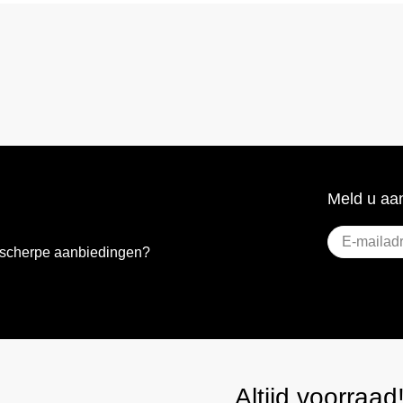
Meld u aan
E-
e scherpe aanbiedingen?
mailadres
(Vere
Altijd voorraad