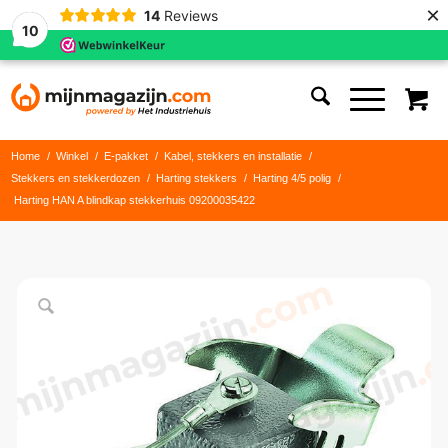
×
14
Reviews
10
Home
/
Winkel
/
E-pakket
/
Kabel, stekkers en installatie
/
Stekkers en stekkerdozen
/
Harting stekkers
/
Harting 4/5 polig
/
Harting HAN A blindkap stekkerhuis 09200035422