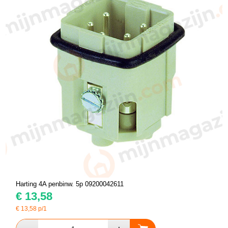
Harting 4A penbinw. 5p 09200042611
€
13,58
€
13,58
p/1