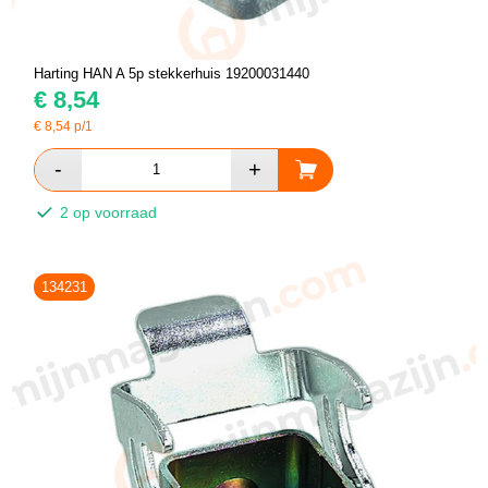
Harting HAN A 5p stekkerhuis 19200031440
€
8,54
€
8,54
p/1
2 op voorraad
134231