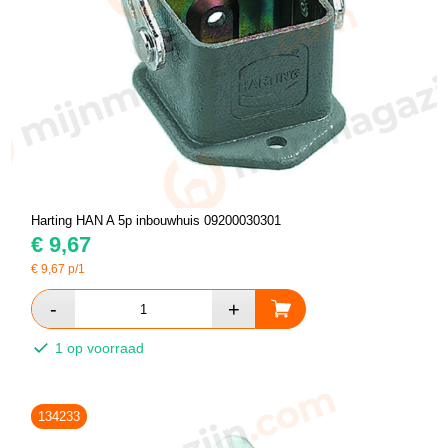
Harting HAN A 5p inbouwhuis 09200030301
€
9,67
€
9,67
p/1
1 op voorraad
134233