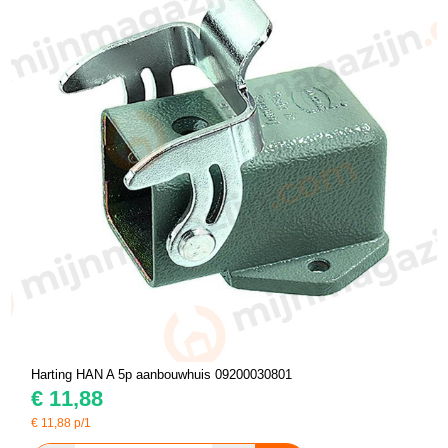
Harting HAN A 5p aanbouwhuis 09200030801
€
11,88
€
11,88
p/1