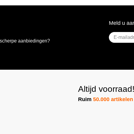
Meld u aan
E-
e scherpe aanbiedingen?
mailadres
(Vere
Altijd voorraad
Ruim
50.000 artikelen