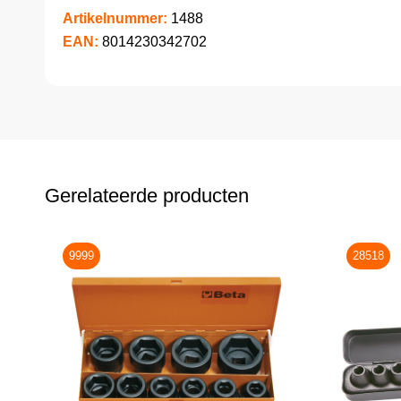
Artikelnummer:
1488
EAN:
8014230342702
Gerelateerde producten
9999
28518