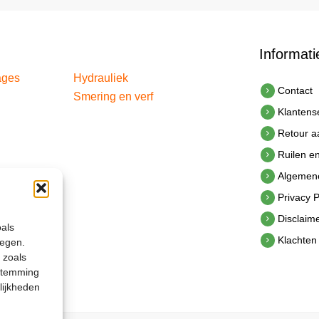
Informati
ages
Hydrauliek
Contact
Smering en verf
Klantens
Retour 
Ruilen e
Algemen
Privacy P
Disclaim
oals
Klachten
legen.
 zoals
estemming
lijkheden