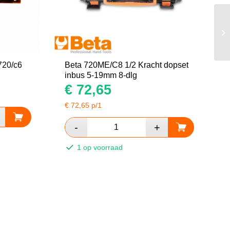
720/c6
Beta 720ME/C8 1/2 Kracht dopset
inbus 5-19mm 8-dlg
€
72,65
€
72,65
p/1
1 op voorraad