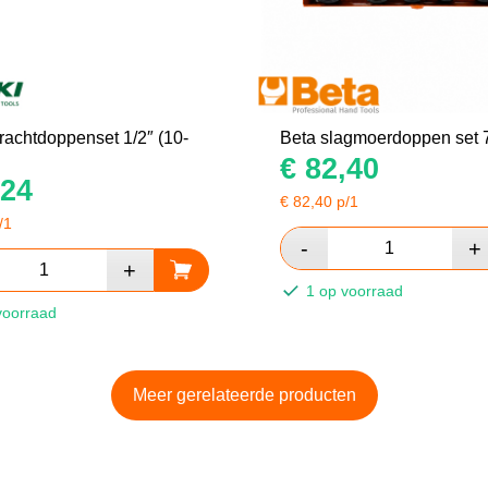
rachtdoppenset 1/2″ (10-
Beta slagmoerdoppen set 
€
82,40
24
€
82,40
p/1
/1
1 op voorraad
voorraad
Meer gerelateerde producten