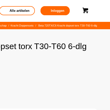
Alle artikelen
Inloggen
dschap
/
Kracht Doppensets
/
Beta 720TX/C6 Kracht dopset torx T30-T60 6-dlg
set torx T30-T60 6-dlg