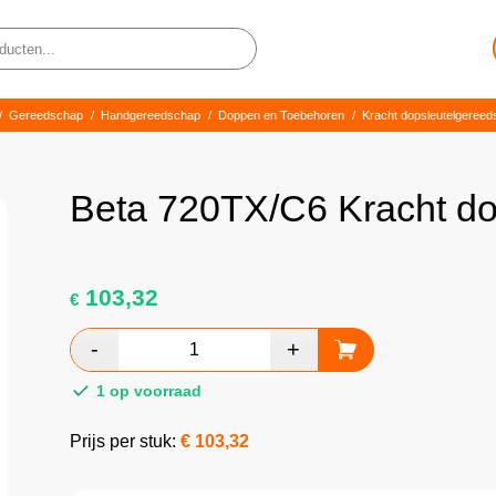
/
Gereedschap
/
Handgereedschap
/
Doppen en Toebehoren
/
Kracht dopsleutelgeree
Beta 720TX/C6 Kracht dop
103,32
€
1 op voorraad
Prijs per stuk:
€
103,32