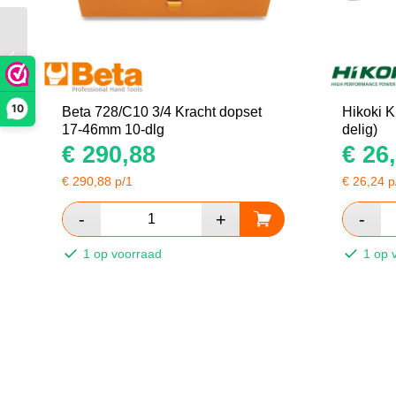
Beta 720l 1/2
slagmoerdop lang 6k
36mm
10
Beta 728/C10 3/4 Kracht dopset
Hikoki K
17-46mm 10-dlg
delig)
€
290,88
€
26,
€
290,88
p/1
€
26,24
p
1 op voorraad
1 op 