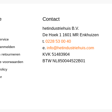
e
Contact
hetindustriehuis B.V.
De Hoek 1 1601 MR Enkhuizen
ervice
t.
0228 53 00 40
aanmelden
e.
info@hetindustriehuis.com
KVK 51483904
n retourneren
BTW NL850044522B01
e voorwaarden
olicy
er