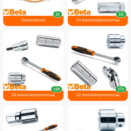
22
111
Dopsleutelsets
1/4 dopsleutelgereedschap
128
172
3/8 dopsleutelgereedschap
1/2 dopsleutelgereedschap