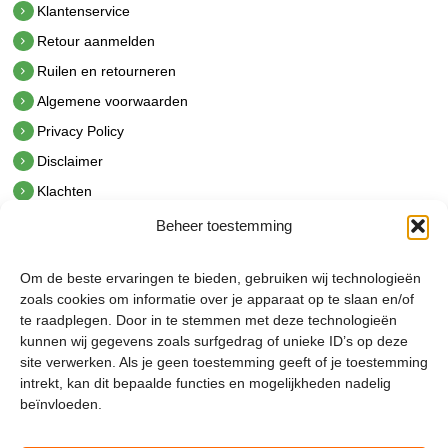
Klantenservice
Retour aanmelden
Ruilen en retourneren
Algemene voorwaarden
Privacy Policy
Disclaimer
Klachten
Beheer toestemming
Contact
hetindustriehuis B.V.
Om de beste ervaringen te bieden, gebruiken wij technologieën
De Hoek 1 1601 MR Enkhuizen
zoals cookies om informatie over je apparaat op te slaan en/of
t.
0228 53 00 40
te raadplegen. Door in te stemmen met deze technologieën
e.
info@hetindustriehuis.com
kunnen wij gegevens zoals surfgedrag of unieke ID’s op deze
KVK 51483904
site verwerken. Als je geen toestemming geeft of je toestemming
BTW NL850044522B01
intrekt, kan dit bepaalde functies en mogelijkheden nadelig
beïnvloeden.