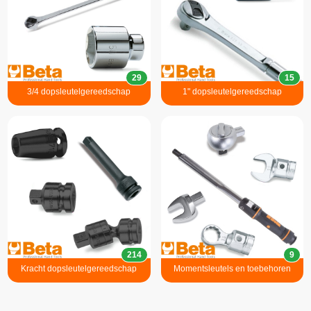
29
15
3/4 dopsleutelgereedschap
1" dopsleutelgereedschap
214
9
Kracht dopsleutelgereedschap
Momentsleutels en toebehoren