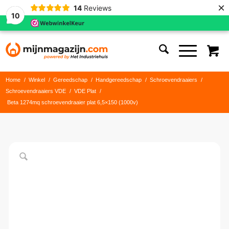
×
14
Reviews
10
Home
/
Winkel
/
Gereedschap
/
Handgereedschap
/
Schroevendraaiers
/
Schroevendraaiers VDE
/
VDE Plat
/
Beta 1274mq schroevendraaier plat 6,5×150 (1000v)