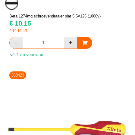
Beta 1274mq schroevendraaier plat 5,5×125 (1000v)
€
10,15
€
10,15
p/1
1 op voorraad
368423