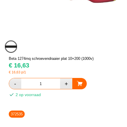
Beta 1274mq schroevendraaier plat 10×200 (1000v)
€
16,63
€
16,63
p/1
2 op voorraad
372535