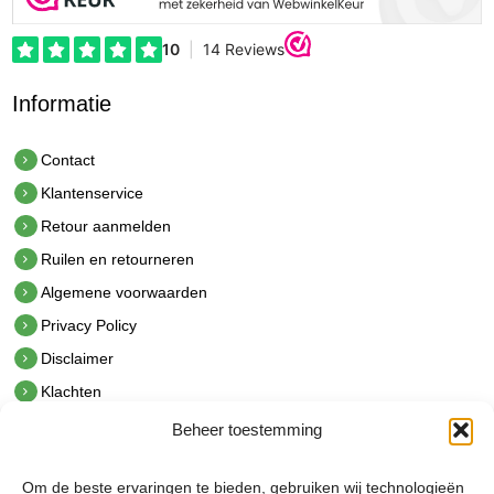
Informatie
Contact
Klantenservice
Retour aanmelden
Ruilen en retourneren
Algemene voorwaarden
Privacy Policy
Disclaimer
Klachten
Beheer toestemming
Contact
hetindustriehuis B.V.
Om de beste ervaringen te bieden, gebruiken wij technologieën