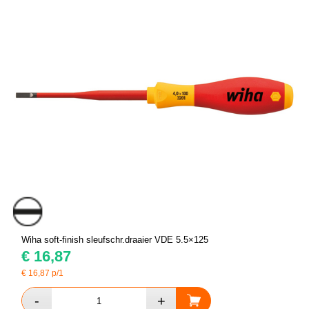
Wiha soft-finish sleufschr.draaier VDE 5.5×125
€
16,87
€
16,87
p/1