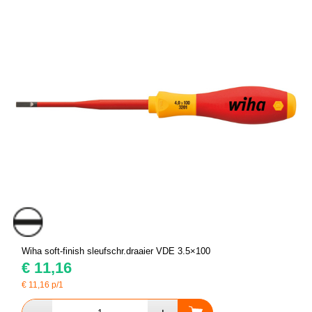
Wiha soft-finish sleufschr.draaier VDE 3.5×100
€
11,16
€
11,16
p/1