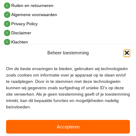
Ruilen en retourneren
Algemene voorwaarden
Privacy Policy
Disclaimer
Klachten
Beheer toestemming
Contact
hetindustriehuis B.V.
Om de beste ervaringen te bieden, gebruiken wij technologieën
De Hoek 1 1601 MR Enkhuizen
zoals cookies om informatie over je apparaat op te slaan en/of
t.
0228 53 00 40
te raadplegen. Door in te stemmen met deze technologieën
e.
info@hetindustriehuis.com
kunnen wij gegevens zoals surfgedrag of unieke ID’s op deze
KVK 51483904
site verwerken. Als je geen toestemming geeft of je toestemming
BTW NL850044522B01
intrekt, kan dit bepaalde functies en mogelijkheden nadelig
beïnvloeden.
Accepteren