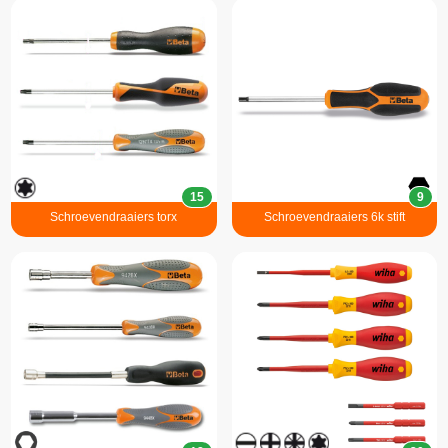
15
9
Schroevendraaiers torx
Schroevendraaiers 6k stift