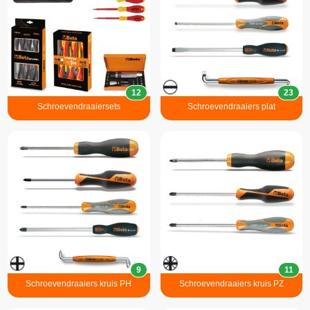
12
23
Schroevendraaiersets
Schroevendraaiers plat
9
11
Schroevendraaiers kruis PH
Schroevendraaiers kruis PZ