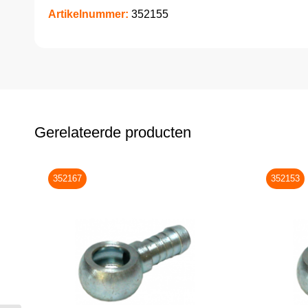
Artikelnummer:
352155
Gerelateerde producten
352167
352153