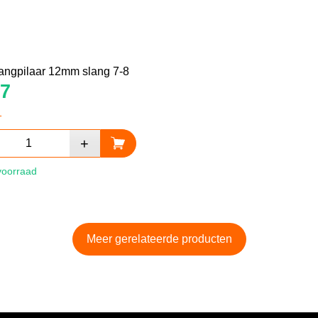
angpilaar 12mm slang 7-8
7
1
voorraad
Meer gerelateerde producten