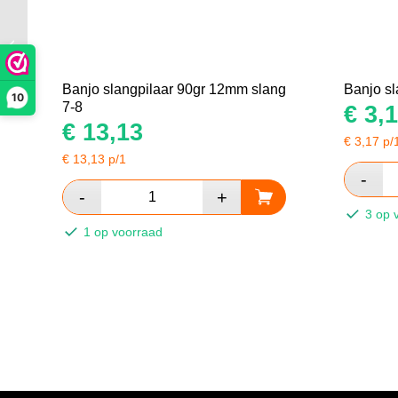
Banjo slangpilaar 12mm
slang 7-8
Banjo slangpilaar 90gr 12mm slang
Banjo sl
10
7-8
€
3,1
€
13,13
€
3,17
p/
€
13,13
p/1
3 op 
1 op voorraad