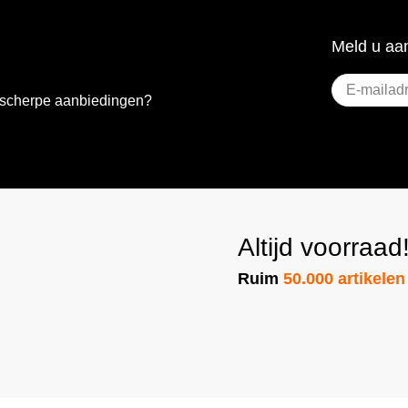
Meld u aan
E-
e scherpe aanbiedingen?
mailadres
(Vere
Altijd voorraad
Ruim
50.000 artikelen