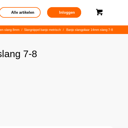
Alle artikelen
Inloggen
gen slang 8mm
/
Slangnippel banjo metrisch
/
Banjo slangpilaar 14mm slang 7-8
slang 7-8