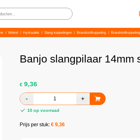
me
/
Winkel
/
Hydrauliek
/
Slang koppelingen
/
Brandstofkoppeling
/
Brandstofkoppelin
Banjo slangpilaar 14mm 
9,36
€
10 op voorraad
Prijs per stuk:
€
9,36