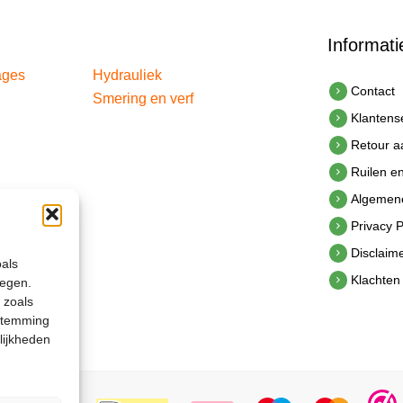
Informati
ages
Hydrauliek
Contact
Smering en verf
Klantens
Retour 
Ruilen e
Algemen
Privacy P
Disclaim
oals
Klachten
legen.
 zoals
estemming
lijkheden