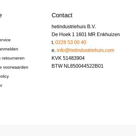
e
Contact
hetindustriehuis B.V.
De Hoek 1 1601 MR Enkhuizen
ervice
t.
0228 53 00 40
aanmelden
e.
info@hetindustriehuis.com
KVK 51483904
n retourneren
BTW NL850044522B01
e voorwaarden
olicy
er