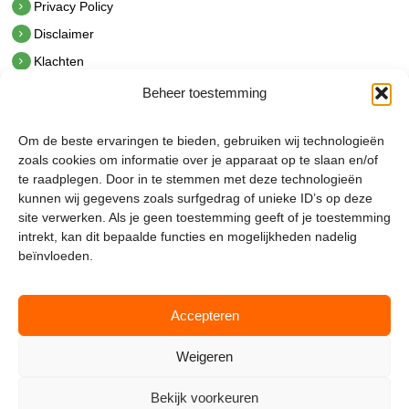
Privacy Policy
Disclaimer
Klachten
Beheer toestemming
Contact
hetindustriehuis B.V.
Om de beste ervaringen te bieden, gebruiken wij technologieën
De Hoek 1 1601 MR Enkhuizen
zoals cookies om informatie over je apparaat op te slaan en/of
t.
0228 53 00 40
te raadplegen. Door in te stemmen met deze technologieën
e.
info@hetindustriehuis.com
kunnen wij gegevens zoals surfgedrag of unieke ID’s op deze
KVK 51483904
site verwerken. Als je geen toestemming geeft of je toestemming
BTW NL850044522B01
intrekt, kan dit bepaalde functies en mogelijkheden nadelig
beïnvloeden.
Accepteren
Weigeren
Bekijk voorkeuren