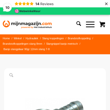
×
14
Reviews
10
Home
/
Winkel
/
Hydrauliek
/
Slang koppelingen
/
Brandstofkoppeling
/
Brandstofkoppelingen slang 8mm
/
Slangnippel banjo metrisch
/
Banjo slangpilaar 90gr 12mm slang 7-8