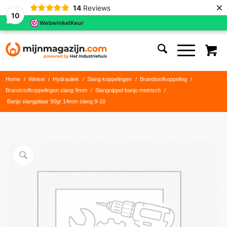
×
14
Reviews
10
Home
/
Winkel
/
Hydrauliek
/
Slang koppelingen
/
Brandstofkoppeling
/
Brandstofkoppelingen slang 9mm
/
Slangnippel banjo metrisch
/
Banjo slangpilaar 90gr 14mm slang 9-10