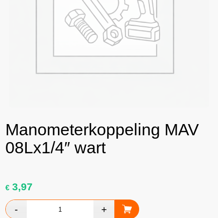
Manometerkoppeling MAV
08Lx1/4″ wart
3,97
€