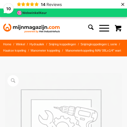
×
14
Reviews
10
Home
/
Winkel
/
Hydrauliek
/
Snijring koppelingen
/
Snijringkoppelingen L serie
/
Haakse kopeling
/
Manometer koppeling
/
Manometerkoppeling MAV 08Lx1/4″ wart