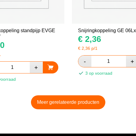
koppeling standpijp EVGE
Snijringkoppeling GE 06Lx
″
€
2,36
0
€
2,36
p/1
1
3 op voorraad
voorraad
Meer gerelateerde producten