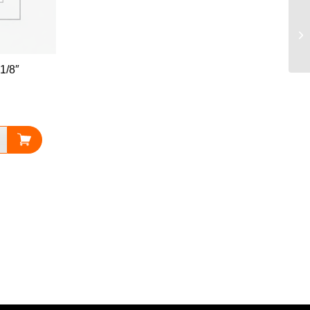
Sn
1/8″