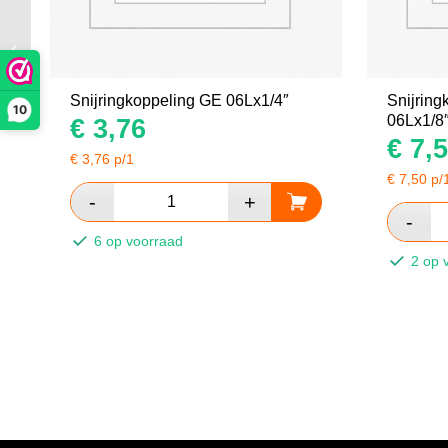
Manometerkoppeling MAV 08Lx1/4″
wart
Snijringkoppeling GE 06Lx1/4″
Snijring
10
06Lx1/8
€
3,76
€
7,5
€
3,76
p/1
€
7,50
p/
6 op voorraad
2 op 