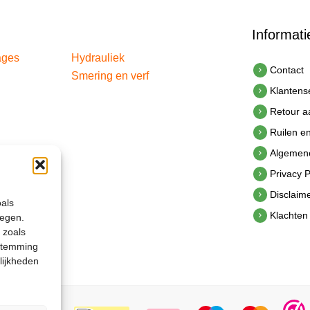
Informati
ages
Hydrauliek
Contact
Smering en verf
Klantens
Retour 
Ruilen e
Algemen
Privacy P
Disclaim
oals
Klachten
legen.
 zoals
estemming
lijkheden