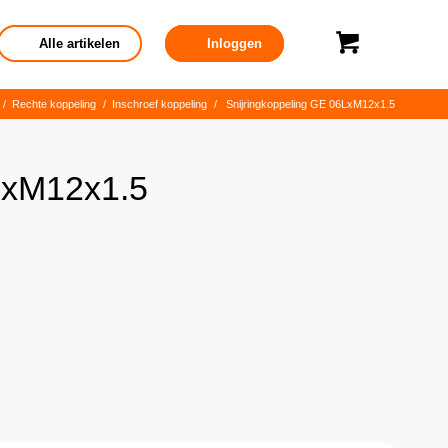
Alle artikelen
Inloggen
/
Rechte koppeling
/
Inschroef koppeling
/
Snijringkoppeling GE 06LxM12x1.5
LxM12x1.5