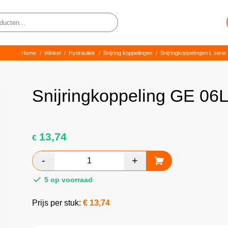
Home
/
Winkel
/
Hydrauliek
/
Snijring koppelingen
/
Snijringkoppelingen L serie
Snijringkoppeling GE 06
13,74
€
5 op voorraad
Prijs per stuk:
€
13,74