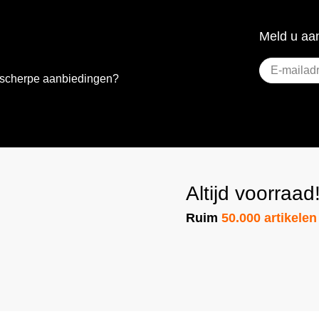
Meld u aan
E-
e scherpe aanbiedingen?
mailadres
(Vere
Altijd voorraad
Ruim
50.000 artikelen