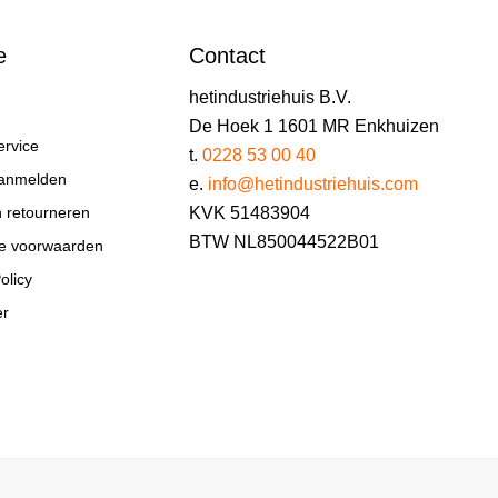
e
Contact
hetindustriehuis B.V.
De Hoek 1 1601 MR Enkhuizen
ervice
t.
0228 53 00 40
aanmelden
e.
info@hetindustriehuis.com
KVK 51483904
n retourneren
BTW NL850044522B01
e voorwaarden
olicy
er