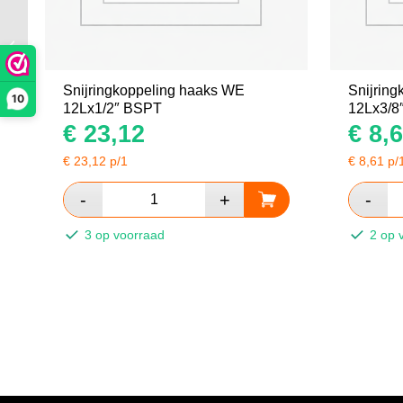
Snijringkoppeling haaks WE10Lx1/4″
BSPT
Snijringkoppeling haaks WE
Snijrin
10
12Lx1/2″ BSPT
12Lx3/8
€
23,12
€
8,6
€
23,12
p/1
€
8,61
p/
3 op voorraad
2 op 