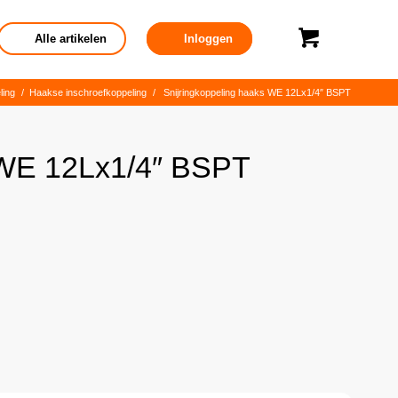
Alle artikelen
Inloggen
ling
/
Haakse inschroefkoppeling
/
Snijringkoppeling haaks WE 12Lx1/4″ BSPT
 WE 12Lx1/4″ BSPT