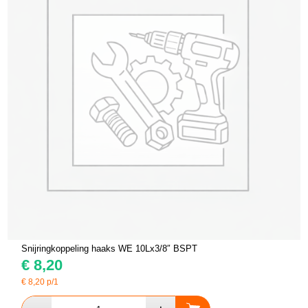
Snijringkoppeling haaks WE 10Lx3/8″ BSPT
€
8,20
€
8,20
p/1