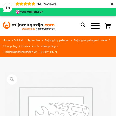
×
14
Reviews
10
Home
/
Winkel
/
Hydrauliek
/
Snijring koppelingen
/
Snijringkoppelingen L serie
/
T koppeling
/
Haakse inschroefkoppeling
/
Snijringkoppeling haaks WE10Lx1/4″ BSPT