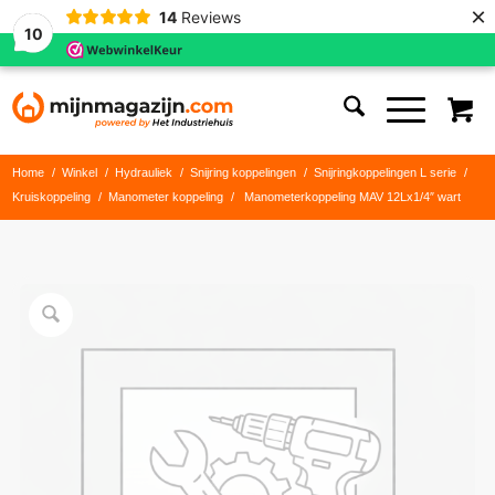
×
14
Reviews
10
Home
/
Winkel
/
Hydrauliek
/
Snijring koppelingen
/
Snijringkoppelingen L serie
/
Kruiskoppeling
/
Manometer koppeling
/
Manometerkoppeling MAV 12Lx1/4″ wart