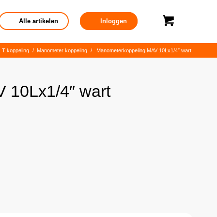
Alle artikelen
Inloggen
T koppeling
/
Manometer koppeling
/
Manometerkoppeling MAV 10Lx1/4″ wart
 10Lx1/4″ wart