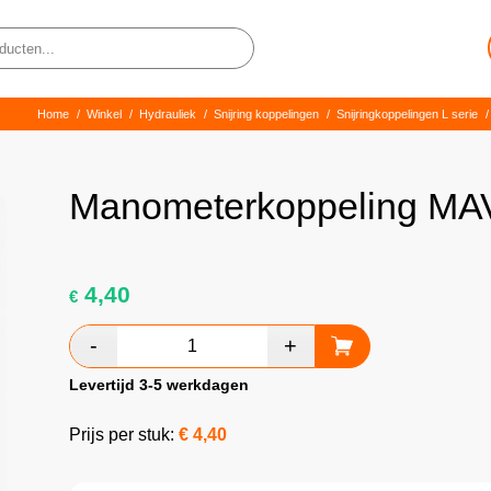
Home
/
Winkel
/
Hydrauliek
/
Snijring koppelingen
/
Snijringkoppelingen L serie
/
Manometerkoppeling MAV
4,40
€
Levertijd 3-5 werkdagen
Prijs per stuk:
€
4,40