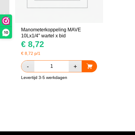
Instelbare T koppeling EVT 18L
Manometerkoppeling MAVE
10
10Lx1/4″ wartel x bid
€
8,72
€
8,72
p/1
Levertijd 3-5 werkdagen