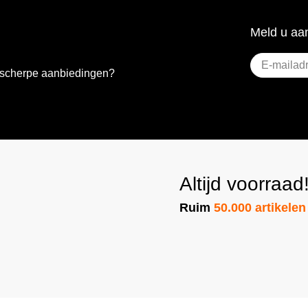
Meld u aan
E-
e scherpe aanbiedingen?
mailadres
(Vereist)
Altijd voorraad
Ruim
50.000 artikelen