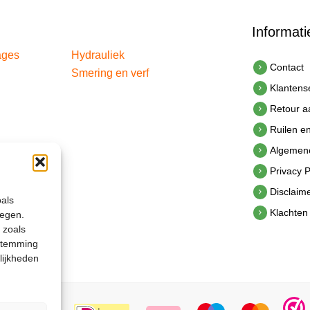
Informati
ages
Hydrauliek
Contact
Smering en verf
Klantens
Retour 
Ruilen e
Algemen
Privacy P
Disclaim
oals
Klachten
legen.
 zoals
estemming
lijkheden