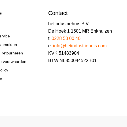
e
Contact
hetindustriehuis B.V.
De Hoek 1 1601 MR Enkhuizen
ervice
t.
0228 53 00 40
aanmelden
e.
info@hetindustriehuis.com
KVK 51483904
n retourneren
BTW NL850044522B01
e voorwaarden
olicy
er