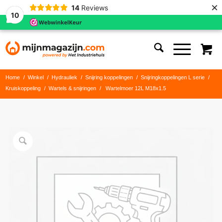
×
14
Reviews
10
Home
/
Winkel
/
Hydrauliek
/
Snijring koppelingen
/
Snijringkoppelingen L serie
/
Kruiskoppeling
/
Wartels & snijringen
/
Wartelmoer 12L M18x1.5