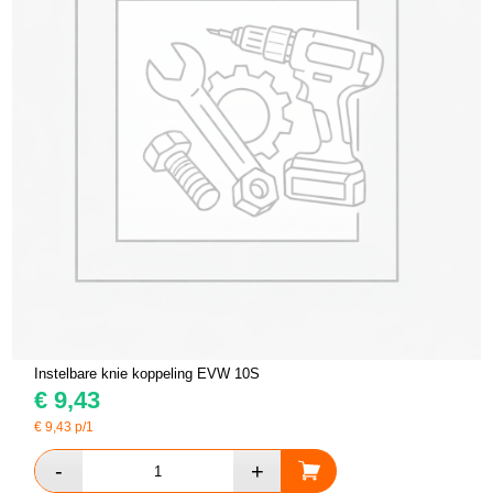
Instelbare knie koppeling EVW 10S
€
9,43
€
9,43
p/1