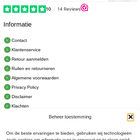
Informatie
Contact
Klantenservice
Retour aanmelden
Ruilen en retourneren
Algemene voorwaarden
Privacy Policy
Disclaimer
Klachten
Beheer toestemming
Contact
hetindustriehuis B.V.
Om de beste ervaringen te bieden, gebruiken wij technologieën
De Hoek 1 1601 MR Enkhuizen
zoals cookies om informatie over je apparaat op te slaan en/of