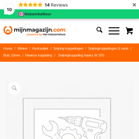
×
14
Reviews
10
Home
/
Winkel
/
Hydrauliek
/
Snijring koppelingen
/
Snijringkoppelingen S serie
/
Buis 10mm
/
Haakse koppeling
/
Snijringkoppeling haaks W 10S