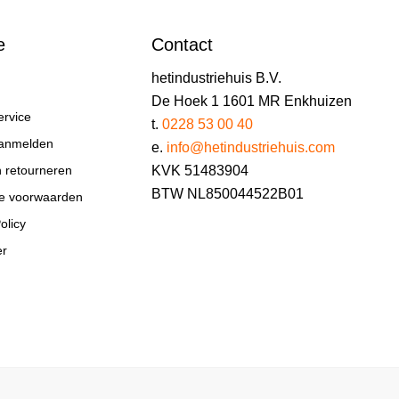
e
Contact
hetindustriehuis B.V.
De Hoek 1 1601 MR Enkhuizen
ervice
t.
0228 53 00 40
aanmelden
e.
info@hetindustriehuis.com
KVK 51483904
n retourneren
BTW NL850044522B01
e voorwaarden
olicy
er