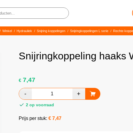
/
Winkel
/
Hydrauliek
/
Snijring koppelingen
/
Snijringkoppelingen L serie
/
Rechte koppe
Snijringkoppeling haaks
7,47
€
2 op voorraad
Prijs per stuk:
€
7,47