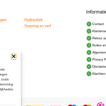
Informati
ages
Hydrauliek
Contact
Smering en verf
Klantens
Retour 
Ruilen e
Algemen
Privacy P
Disclaim
oals
Klachten
legen.
 zoals
estemming
lijkheden