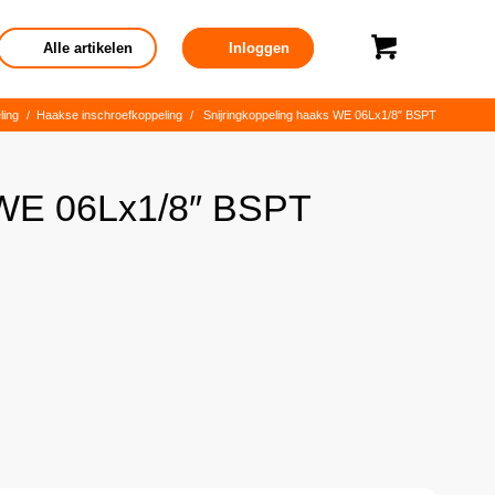
Alle artikelen
Inloggen
ling
/
Haakse inschroefkoppeling
/
Snijringkoppeling haaks WE 06Lx1/8″ BSPT
 WE 06Lx1/8″ BSPT