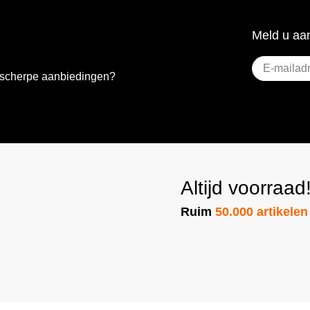
Meld u aan
E-
e scherpe aanbiedingen?
mailadres
(Vere
Altijd voorraad
Ruim
50.000 artikelen