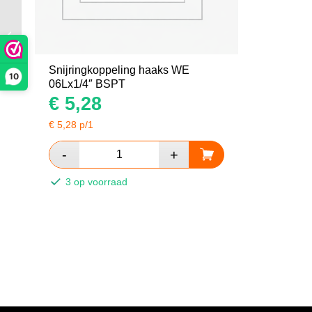
Snijringkoppeling haaks WE 08Lx1/4″
BSPT
Snijringkoppeling haaks WE
10
06Lx1/4″ BSPT
€
5,28
€
5,28
p/1
3 op voorraad