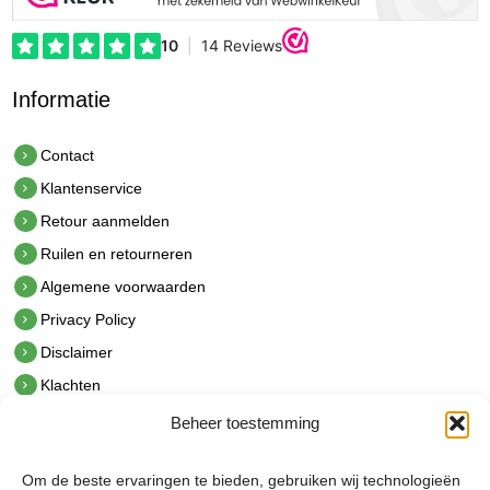
Informatie
Contact
Klantenservice
Retour aanmelden
Ruilen en retourneren
Algemene voorwaarden
Privacy Policy
Disclaimer
Klachten
Beheer toestemming
Contact
hetindustriehuis B.V.
Om de beste ervaringen te bieden, gebruiken wij technologieën