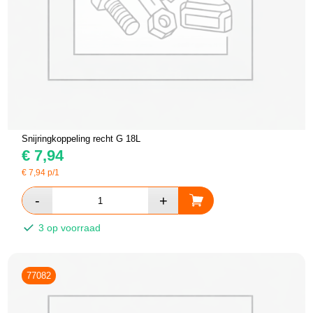
Snijringkoppeling recht G 18L
€
7,94
€
7,94
p/1
3 op voorraad
77082