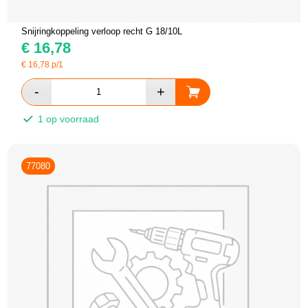
Snijringkoppeling verloop recht G 18/10L
€
16,78
€
16,78
p/1
1 op voorraad
77080