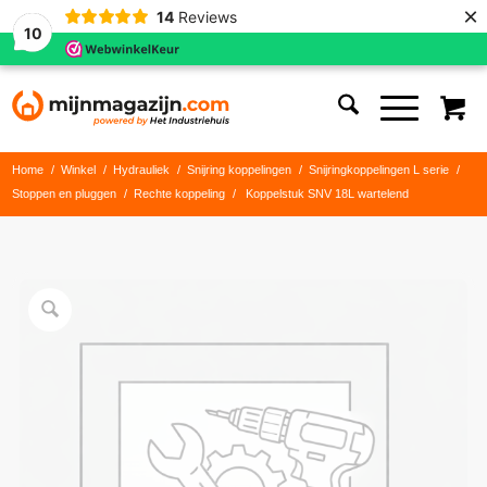
×
14
Reviews
10
Home
/
Winkel
/
Hydrauliek
/
Snijring koppelingen
/
Snijringkoppelingen L serie
/
Stoppen en pluggen
/
Rechte koppeling
/
Koppelstuk SNV 18L wartelend