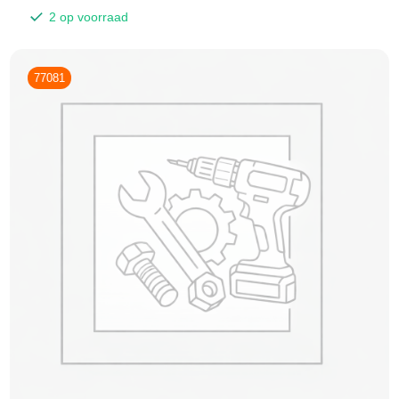
2 op voorraad
77081