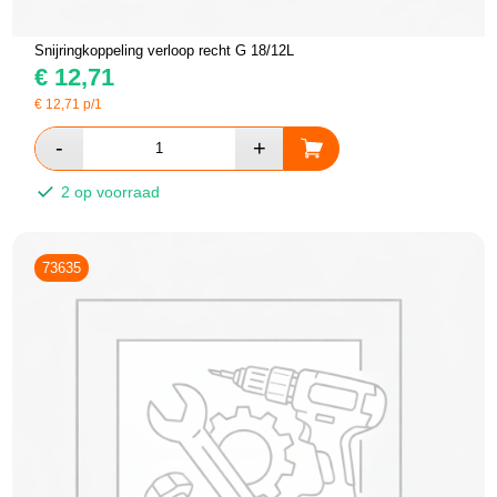
Snijringkoppeling verloop recht G 18/12L
€
12,71
€
12,71
p/1
2 op voorraad
73635