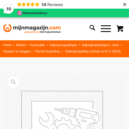
×
14
Reviews
10
Home
/
Winkel
/
Hydrauliek
/
Snijring koppelingen
/
Snijringkoppelingen L serie
/
Stoppen en pluggen
/
Rechte koppeling
/
Snijringkoppeling verloop recht G 18/10L