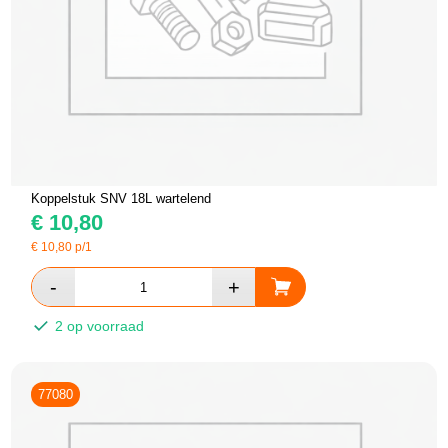
Koppelstuk SNV 18L wartelend
€
10,80
€
10,80
p/1
2 op voorraad
77080