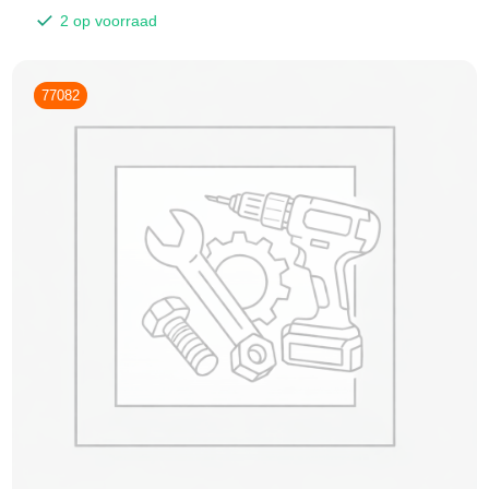
2 op voorraad
77082