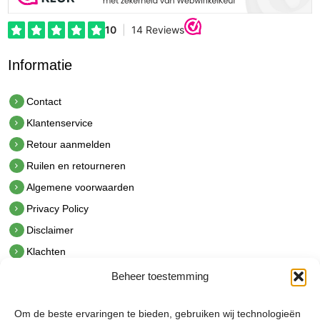
Informatie
Contact
Klantenservice
Retour aanmelden
Ruilen en retourneren
Algemene voorwaarden
Privacy Policy
Disclaimer
Klachten
Beheer toestemming
Contact
hetindustriehuis B.V.
Om de beste ervaringen te bieden, gebruiken wij technologieën