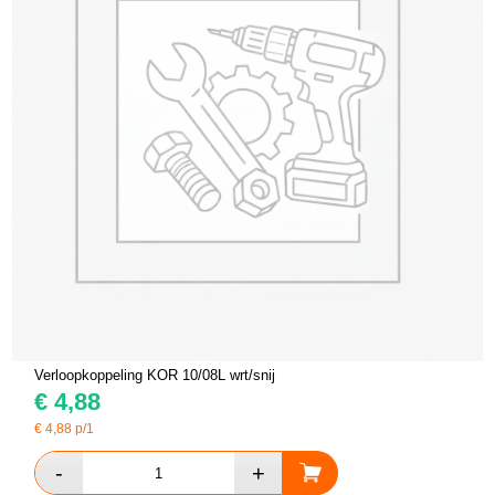
Verloopkoppeling KOR 10/08L wrt/snij
€
4,88
€
4,88
p/1