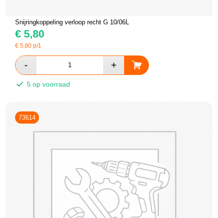
Snijringkoppeling verloop recht G 10/06L
€
5,80
€
5,80
p/1
5 op voorraad
73614