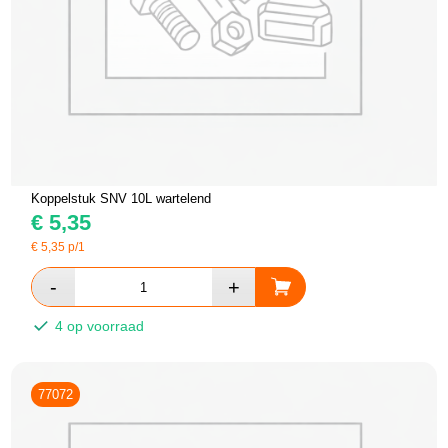
Koppelstuk SNV 10L wartelend
€
5,35
€
5,35
p/1
4 op voorraad
77072