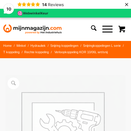
×
14
Reviews
10
Home
/
Winkel
/
Hydrauliek
/
Snijring koppelingen
/
Snijringkoppelingen L serie
/
T koppeling
/
Rechte koppeling
/
Verloopkoppeling KOR 10/06L wrt/snij