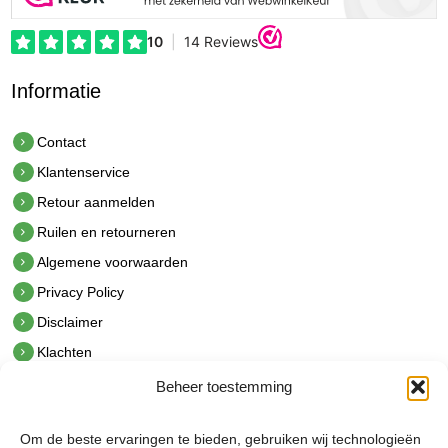
Informatie
Contact
Klantenservice
Retour aanmelden
Ruilen en retourneren
Algemene voorwaarden
Privacy Policy
Disclaimer
Klachten
Beheer toestemming
Contact
hetindustriehuis B.V.
Om de beste ervaringen te bieden, gebruiken wij technologieën