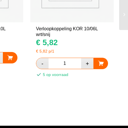
Ve
10L
Verloopkoppeling KOR 10/06L
wrt/snij
€
5,82
€
5,82
p/1
5 op voorraad