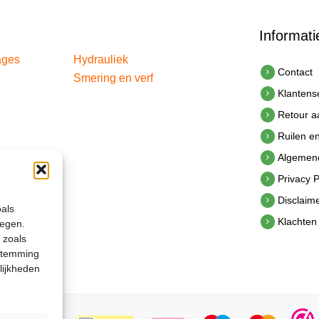
Informati
ages
Hydrauliek
Contact
Smering en verf
Klantens
Retour 
Ruilen e
Algemen
Privacy P
Disclaim
oals
Klachten
legen.
 zoals
estemming
lijkheden