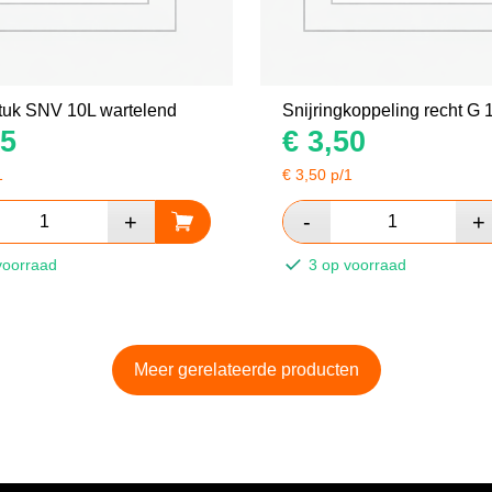
tuk SNV 10L wartelend
Snijringkoppeling recht G 
5
€
3,50
1
€
3,50
p/1
voorraad
3 op voorraad
Meer gerelateerde producten