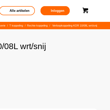
Alle artikelen
Inloggen
serie
/
T koppeling
/
Rechte koppeling
/
Verloopkoppeling KOR 10/08L wrt/snij
08L wrt/snij