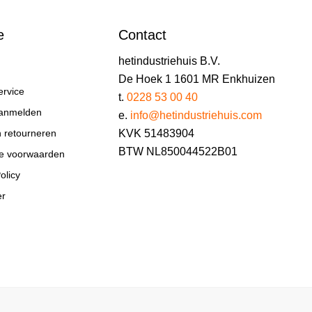
e
Contact
hetindustriehuis B.V.
De Hoek 1 1601 MR Enkhuizen
ervice
t.
0228 53 00 40
aanmelden
e.
info@hetindustriehuis.com
KVK 51483904
n retourneren
BTW NL850044522B01
e voorwaarden
olicy
er