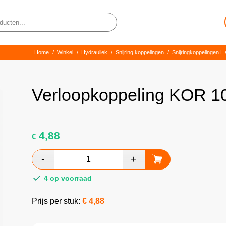
Home
/
Winkel
/
Hydrauliek
/
Snijring koppelingen
/
Snijringkoppelingen L 
Verloopkoppeling KOR 10/
4,88
€
4 op voorraad
Prijs per stuk:
€
4,88