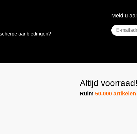
Meld u aan
E-
e scherpe aanbiedingen?
mailadres
(Vereist)
Altijd voorraad
Ruim
50.000 artikelen