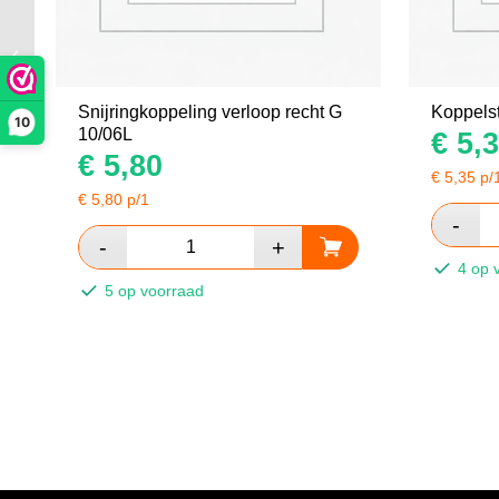
Verloopkoppeling KOR 10/06L wrt/snij
Snijringkoppeling verloop recht G
Koppels
10
10/06L
€
5,3
€
5,80
€
5,35
p/
€
5,80
p/1
4 op 
5 op voorraad