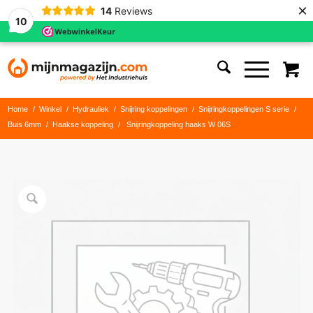
×
14
Reviews
10
Home
/
Winkel
/
Hydrauliek
/
Snijring koppelingen
/
Snijringkoppelingen S serie
/
Buis 6mm
/
Haakse koppeling
/
Snijringkoppeling haaks W 06S