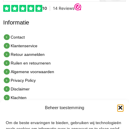
Informatie
Contact
Klantenservice
Retour aanmelden
Ruilen en retourneren
Algemene voorwaarden
Privacy Policy
Disclaimer
Klachten
Beheer toestemming
Contact
hetindustriehuis B.V.
Om de beste ervaringen te bieden, gebruiken wij technologieën
De Hoek 1 1601 MR Enkhuizen
zoals cookies om informatie over je apparaat op te slaan en/of