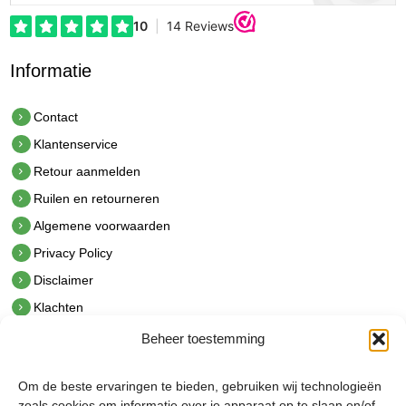
Informatie
Contact
Klantenservice
Retour aanmelden
Ruilen en retourneren
Algemene voorwaarden
Privacy Policy
Disclaimer
Klachten
Beheer toestemming
Contact
hetindustriehuis B.V.
Om de beste ervaringen te bieden, gebruiken wij technologieën
De Hoek 1 1601 MR Enkhuizen
zoals cookies om informatie over je apparaat op te slaan en/of