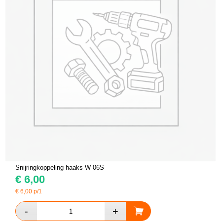
Snijringkoppeling haaks W 06S
€
6,00
€
6,00
p/1