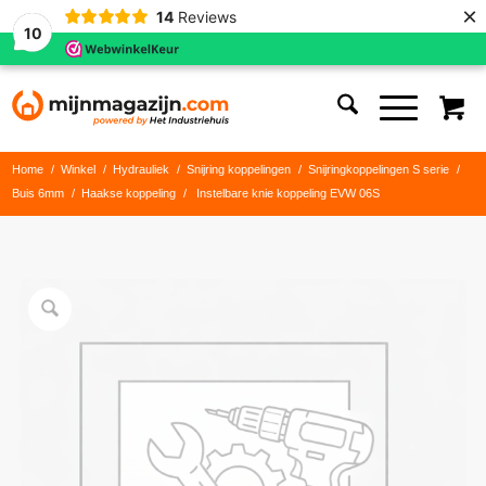
×
14
Reviews
10
Home
/
Winkel
/
Hydrauliek
/
Snijring koppelingen
/
Snijringkoppelingen S serie
/
Buis 6mm
/
Haakse koppeling
/
Instelbare knie koppeling EVW 06S