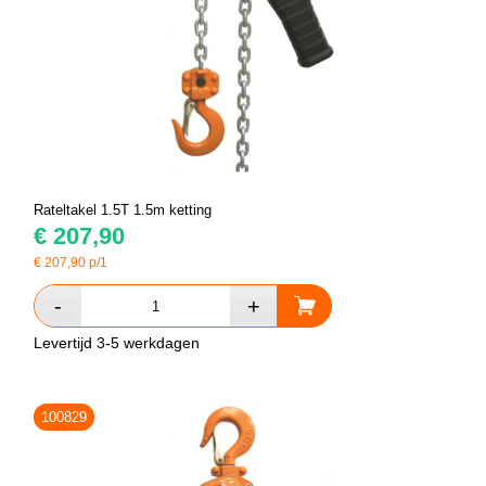
Rateltakel 1.5T 1.5m ketting
€
207,90
€
207,90
p/1
Levertijd 3-5 werkdagen
100829