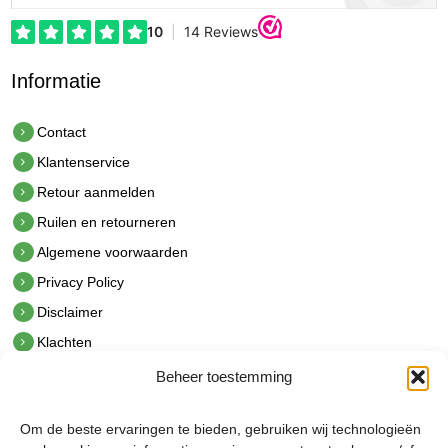
Informatie
Contact
Klantenservice
Retour aanmelden
Ruilen en retourneren
Algemene voorwaarden
Privacy Policy
Disclaimer
Klachten
Beheer toestemming
Contact
hetindustriehuis B.V.
Om de beste ervaringen te bieden, gebruiken wij technologieën
De Hoek 1 1601 MR Enkhuizen