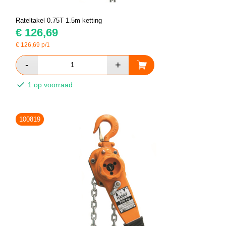
Rateltakel 0.75T 1.5m ketting
€
126,69
€
126,69
p/1
1 op voorraad
100819