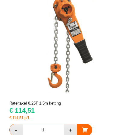
Rateltakel 0.25T 1.5m ketting
€
114,51
€
114,51
p/1