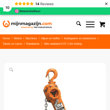
×
14
Reviews
10
Home
/
Winkel
/
Machines
/
Hijsen en heffen
/
Kettingwerk en toebehoren
/
Takels en Lieren
/
Rateltakels
/
Mini rateltakel 0.5T 1.5m ketting